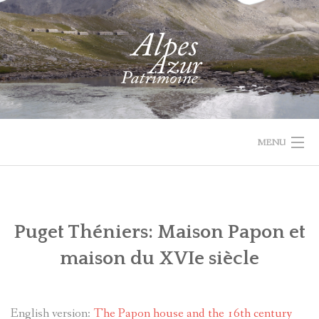
Skip
to
content
MENU
1732 VAL
PROJET
ACTUALIT
ACCUEIL
RECHERCHER
PARCOURIR
D'ENTRAUNES
LEADER
Puget Théniers: Maison Papon et
LES
QUI
maison du XVIe siècle
COLLECTIONS
SOMMES-
NOUS
RECHERCHE
English version:
The Papon house and the 16th century