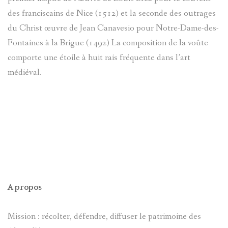
(PAGE
des franciscains de Nice (1512) et la seconde des outrages
PATRIMOI
LES
ALEXIS
du Christ œuvre de Jean Canavesio pour Notre-Dame-des-
EN
CIVIL
Fontaines à la Brigue (1492) La composition de la voûte
ARTISTES
MOSSA
CONSTRU
comporte une étoile à huit rais fréquente dans l’art
ET
GÉNÉALO
médiéval.
GUSTAV-
LE
EVÈNEME
ADOLF
ENTRAUN
VAL
ET
MOSSA
SAINT-
D`ENTRA
FAITS
JEAN
MARTIN-
THÉMATI
DIVERS
BENITIER
TOCHE
D'ENTRA
A propos
ARCHIVE
BLOCKHA
VILLENEU
SUZANNE
VILLENEU
Mission : récolter, défendre, diffuser le patrimoine des
D'ENTRA