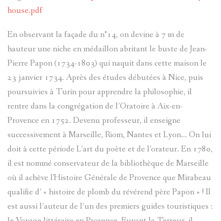
house.pdf
?
AVANCÉE
En observant la façade du n°14, on devine à 7 m de
ASPECTS
LES
hauteur une niche en médaillon abritant le buste de Jean-
Pierre Papon (1734-1803) qui naquit dans cette maison le
LINGUIST
SOBRIQU
23 janvier 1734. Après des études débutées à Nice, puis
poursuivies à Turin pour apprendre la philosophie, il
BIBLIOGR
LE
ENTRAUN
rentre dans la congrégation de l’Oratoire à Aix-en-
DES
PARLER
Provence en 1752. Devenu professeur, il enseigne
SAINT-
successivement à Marseille, Riom, Nantes et Lyon… On lui
ENTRAUN
D'ENTRA
MARTIN-
doit à cette période L’art du poète et de l’orateur. En 1780,
:
il est nommé conservateur de la bibliothèque de Marseille
PATRIMOI
D'ENTRA
PATRIMOI
ENTRAUN
où il achève l'Histoire Générale de Provence que Mirabeau
L'
ENTROU
DES
ARCHITE
qualifie d’ « histoire de plomb du révérend père Papon » ! Il
VILLENEU
SAINT-
est aussi l’auteur de l’un des premiers guides touristiques :
ENTRAUN
TOPONYM
RELIGIEU
TOPOGRA
le Voyage littéraire en Provence. Fuyant la Terreur, il
D`ENTRA
MARTIN