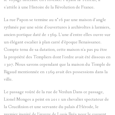
s’attèle à une Histoire de la Révolution de France.
CARTES
VISITES
PLANS
D'ENTRA
CHÂTEAU
La rue Papon se termine au n°16 par une maison d’angle
PASTORAL
LOU
D`ENTRA
CADASTR
VILLENE
rythmée par une série d’ouvertures à archivoltes à larmiers,
DANS
ancien portique daté de 1569. L’une d’entre elles ouvre sur
LANTERN
D'ENTRA
un élégant escalier à plan carré d’époque Renaissance.
HAMEAU
LE
Compte tenu de sa datation, cette maison n’a pas pu être
CONTES
PÉRIPHÉR
CHÂTEAU
la propriété des Templiers dont l’ordre avait été dissous en
VAL
1307. Nous savons cependant que la maison du Temple de
ET
D'ENTRA
D'ENTRA
Rigaud mentionnée en 1269 avait des possessions dans la
LÉGENDE
ville.
BANTE
PATRIMOI
DU
Le passage voûté de la rue de Verdun Dans ce passage,
ARCHITE
LES
Lionel Monges a peint en 2011 un chevalier spectateur de
VAL
la Crucifixion et une servante du palais d’Hérode, le
MILITAIR
TOURRÈS
D'ENTRA
premier inspiré de l’œuvre de Louis Bréa pour le couvent