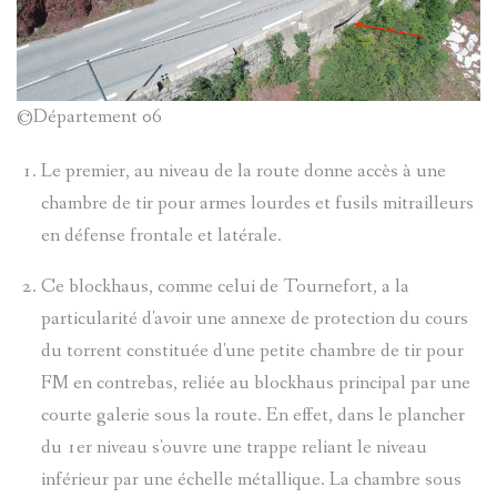
(PAGE
PATRIMOI
LES
ALEXIS
EN
CIVIL
ARTISTES
MOSSA
©Département 06
CONSTRU
ET
GÉNÉALO
Le premier, au niveau de la route donne accès à une
GUSTAV-
chambre de tir pour armes lourdes et fusils mitrailleurs
LE
EVÈNEME
ADOLF
ENTRAUN
en défense frontale et latérale.
VAL
ET
MOSSA
Ce blockhaus, comme celui de Tournefort, a la
SAINT-
D`ENTRA
particularité d'avoir une annexe de protection du cours
FAITS
JEAN
MARTIN-
du torrent constituée d'une petite chambre de tir pour
THÉMATI
DIVERS
BENITIER
FM en contrebas, reliée au blockhaus principal par une
TOCHE
D'ENTRA
courte galerie sous la route. En effet, dans le plancher
BLOCKHA
ARCHIVE
VILLENEU
du 1er niveau s'ouvre une trappe reliant le niveau
SUZANNE
VILLENEU
inférieur par une échelle métallique. La chambre sous
CROIX
D'ENTRA