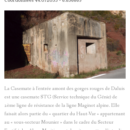
Coordonnées 44.072053 - 6.856669
?
AVANCÉE
ASPECTS
LES
LINGUIST
SOBRIQU
BIBLIOGR
LE
ENTRAUN
DES
PARLER
SAINT-
ENTRAUN
D'ENTRA
MARTIN-
La Casemate à l'entrée amont des gorges rouges de Daluis
:
est une casemate STG (Service technique du Génie) de
PATRIMOI
D'ENTRA
PATRIMOI
ENTRAUN
2ème ligne de résistance de la ligne Maginot alpine. Elle
L'
ENTROU
DES
ARCHITE
faisait alors partie du « quartier du Haut-Var » appartenant
VILLENEU
SAINT-
au « sous-secteur Mounier » dans le cadre du Secteur
ENTRAUN
TOPONYM
RELIGIEU
TOPOGRA
D`ENTRA
MARTIN