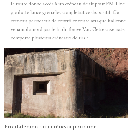
TOCHE
D'ENTRA
la route donne accès à un créneau de tir pour FM. Une
DE
goulotte lance grenades complétait ce dispositif. Ce
ENTRAUN
ANDRÉ
CHATEAU
créneau permettait de contrôler toute attaque italienne
LA
venant du nord par le lit du fleuve Var. Cette casemate
SINET
D-
CHATEAU
PASSION
comporte plusieurs créneaux de tirs :
ENTRAUN
DENTRAU
MEGEVAN
EXORCIS
MARC-
LE
GUILLAU
FOULAIS
PIERRE
VAL
SAINT-
INSTITUT
D'ENTRA
MICHEL
MARTIN-
LE
LE
CHATEAU
D'ENTRA
JOURNAL
MONNIER
DENTRAU
Frontalement: un créneau pour une