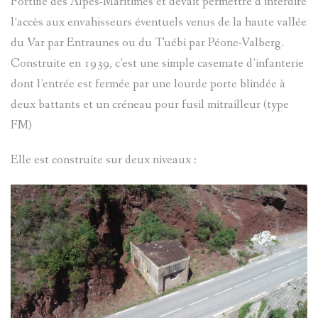
Fortifié des Alpes-Maritimes et devait permettre d’interdire
l’accès aux envahisseurs éventuels venus de la haute vallée
CARTES
VISITES
PLANS
D'ENTRA
du Var par Entraunes ou du Tuébi par Péone-Valberg.
CHÂTEAU
Construite en 1939, c’est une simple casemate d’infanterie
PASTORAL
LOU
D`ENTRA
CADASTR
VILLENE
dont l’entrée est fermée par une lourde porte blindée à
DANS
deux battants et un créneau pour fusil mitrailleur (type
LANTERN
D'ENTRA
HAMEAU
FM)
LE
CONTES
PÉRIPHÉR
CHÂTEAU
VAL
Elle est construite sur deux niveaux :
ET
D'ENTRA
D'ENTRA
LÉGENDE
BANTE
PATRIMOI
DU
ARCHITE
LES
VAL
MILITAIR
TOURRÈS
D'ENTRA