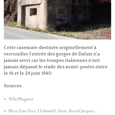
CLEMENT
ROVERE
DANS
LE
Cette casemate destinée originellement à
VAL
verrouiller l'entrée des gorges de Daluis n'a
jamais servi car les troupes italiennes n'ont
D'ENTRA
jamais dépassé le stade des avant-postes entre
le 14 et le 24 juin 1940.
EN
Sources:
1838
Wiki Maginot
MAURICE
Mary Jean Yves, Hohnadel Alain, Sicard Jacques -
COLONEL