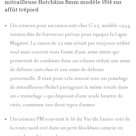
DE
mitrailleuse Hotchkiss 8mm modèle 1914 sur
JAMES
affût trépied
CÉSAIRE
BRIANÇO
Un créneau pour un canon anti char C 25, modèle 1934,
FABRE
version dite de forteresse prévue pour équiper la Ligne
SOLANGE
Maginot. Le canon de 25 mm n'était pas toujours utilisé
MOULINS
seul mais souvent sous forme d'une arme mixte qui
LANGUILL
permettait de combiner dans un volume réduit une arme
PIERRES-
de défense anti-char et une arme de défense
BRIÈRE
personnelle. Il était pour cela associé avec un jumelage
GRAVEES
de mitrailleuses Reibel partageant la même rotule dans
AD.
un « trumelage » qui disposait d'une seule lunette de
REFUGES
visée, commune aux deux types d'armes
SYLVIE
SIGNATU
Un créneau FM couvrant le lit du Var (de l'autre coté de
PRETTE
la route nord-est) dans un petit blockhaus annexe en
LES