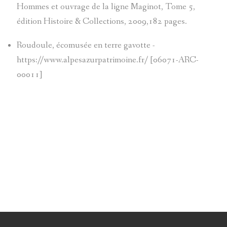
Hommes et ouvrage de la ligne Maginot, Tome 5,
édition Histoire & Collections, 2009,182 pages.
ALIAS
Roudoule, écomusée en terre gavotte -
COLMAR
https://www.alpesazurpatrimoine.fr/ [06071-ARC-
00011]