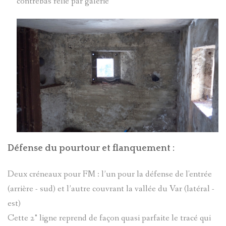
contrebas relié par galerie
MARIE-
TARASQU
RENÉE
DE
BARRE
VILLENE
LUCARELL
D'ENTRA
JOSEPH
Serg
(1893-
Goracci
1972)
Défense du pourtour et flanquement :
LÉCUYER
Deux créneaux pour FM : l’un pour la défense de l'entrée
MACARIO
JACQUES
(arrière - sud) et l’autre couvrant la vallée du Var (latéral -
PAUL
est)
ALIAS
Cette 2° ligne reprend de façon quasi parfaite le tracé qui