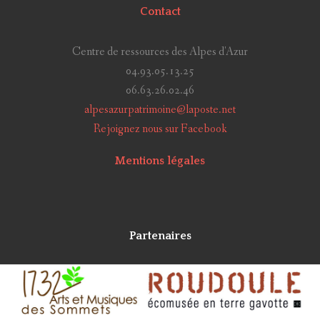
Contact
Centre de ressources des Alpes d'Azur
04.93.05.13.25
06.63.26.02.46
alpesazurpatrimoine@laposte.net
Rejoignez nous sur Facebook
Mentions légales
Partenaires
Alpes Azur Patrimoine
Réalisé avec
Grav
et
CollectiveAccess
en 2018 par
Idéesculture