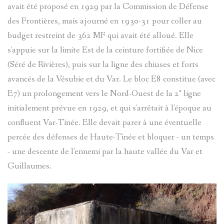
SAPIN
ANONYME
avait été proposé en 1929 par la Commission de Défense
des Frontières, mais ajourné en 1930-31 pour coller au
TÊTES
budget restreint de 362 MF qui avait été alloué. Elle
s'appuie sur la limite Est de la ceinture fortifiée de Nice
ANTHROP
(Séré de Rivières), puis sur la ligne des chiuses et forts
avancés de la Vésubie et du Var. Le bloc E8 constitue (avec
UNIVERSI
E7) un prolongement vers le Nord-Ouest de la 2° ligne
initialement prévue en 1929, et qui s'arrêtait à l'époque au
POPULAIR
confluent Var-Tinée. Elle devait parer à une éventuelle
percée des défenses de Haute-Tinée et bloquer - un temps
FABRIQU
- une descente de l'ennemi par la haute vallée du Var et
Guillaumes.
LE
VOYAGE
DE