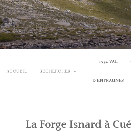
Skip
to
content
1732 VAL
ACCUEIL
RECHERCHER
D'ENTRAUNES
PARCOURIR LES COLLECTIONS
ACTUALITÉS
RECHERCHE AVANCÉE
QUI SOMMES-NOUS
La Forge Isnard à Cué
ASPECTS LINGUIS