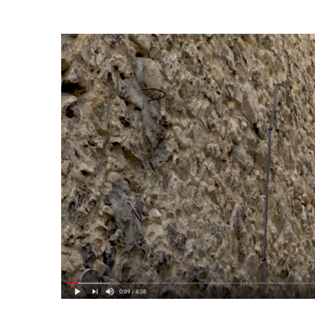
BIBLIOGRAPHIE D
PATRIMOINE DES 
CARTES
LOU LANTERNIN
CONTES ET LÉGEN
LES ARTISTES ET 
THÉMATIQUES