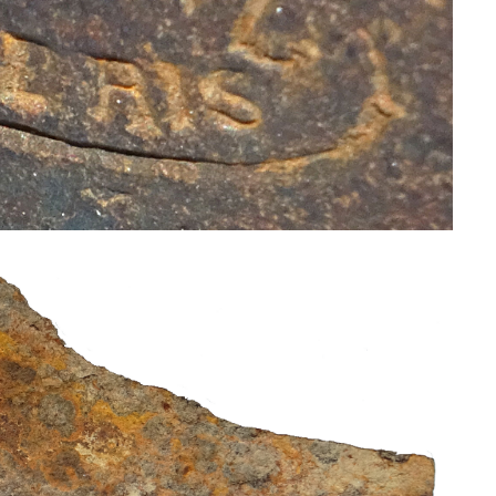
LÉCUYER JACQUES ALIAS SAPIN
TÊTES ANTHROPOMORPHIQUES
UNIVERSITÉ POPULAIRE
FABRIQUE
LE VOYAGE DE CLEMENTE ROVERE DANS LE VAL D'E
MAURICE COLONELLI ALIAS
COLMAR