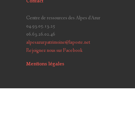
Contact
Centre de ressources des Alpes d'Azur
04.93.05.13.25
06.63.26.02.46
alpesazurpatrimoine@laposte.net
Rejoignez nous sur Facebook
Mentions légales