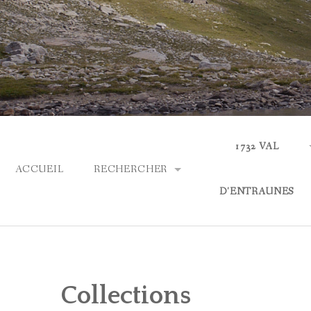
Skip
to
content
1732 VAL
ACCUEIL
RECHERCHER
D'ENTRAUNES
PARCOURIR LES COLLECTIONS
ACTUALITÉS
RECHERCHE AVANCÉE
QUI SOMMES-NOUS
Collections
ASPECTS LINGUIS