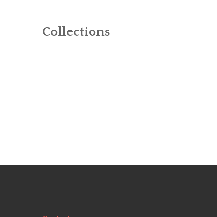
BIBLIOGRAPHIE D
Collections
PATRIMOINE DES 
CARTES
LOU LANTERNIN
CONTES ET LÉGEN
LES ARTISTES ET 
THÉMATIQUES