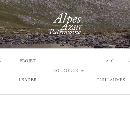
PROJET
A. C.
ROUDOULE
LEADER
GUILLAUMES
ACTUALITÉS
ACTUALITÉS
AGENDA
 ?
QUI SOMMES-N
EXPOSITIONS
LES EXPOSITIO
TIQUES
LES SOBRIQUETS
BIBLIOGRAPHI
ACCÈS & OUVERTURE
EXPOSITIONS 