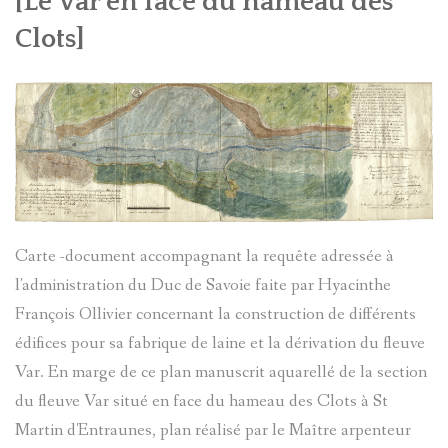
[
Le Var
en face du hameau des
CLEMENT
Clots]
ROVERE
DANS
LE
VAL
D'ENTRA
Carte -document accompagnant la requête adressée à
l'administration du Duc de Savoie faite par Hyacinthe
EN
François Ollivier concernant la construction de différents
1838
édifices pour sa fabrique de laine et la dérivation du fleuve
Var. En marge de ce plan manuscrit aquarellé de la section
du fleuve Var situé en face du hameau des Clots à St
MAURICE
Martin d'Entraunes, plan réalisé par le Maître arpenteur
COLONEL