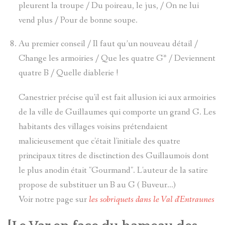
SAPIN
pleurent la troupe / Du poireau, le jus, / On ne lui
vend plus / Pour de bonne soupe.
TÊTES
Au premier conseil / Il faut qu’un nouveau détail /
ANTHROP
Change les armoiries / Que les quatre G* / Deviennent
quatre B / Quelle diablerie !
UNIVERSI
Canestrier précise qu'il est fait allusion ici aux armoiries
POPULAIR
de la ville de Guillaumes qui comporte un grand G. Les
habitants des villages voisins prétendaient
FABRIQU
malicieusement que c'était l'initiale des quatre
principaux titres de disctinction des Guillaumois dont
le plus anodin était "Gourmand". L'auteur de la satire
LE
propose de substituer un B au G ( Buveur...)
VOYAGE
Voir notre page sur
les sobriquets dans le Val d'Entraunes
DE