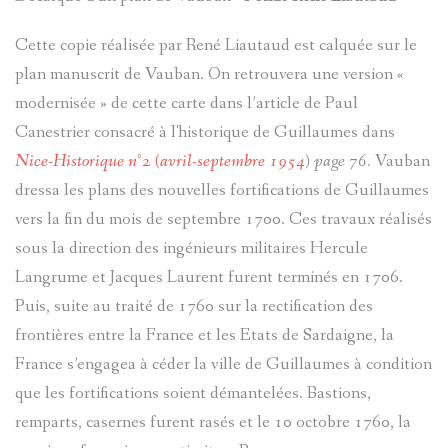
(PAGE
LES
ALEXIS
PATRIMOI
Cette copie réalisée par René Liautaud est calquée sur le
EN
ARTISTES
MOSSA
plan manuscrit de Vauban. On retrouvera une version «
CIVIL
modernisée » de cette carte dans l’article de Paul
CONSTRU
ET
Canestrier consacré à l'historique de Guillaumes dans
GUSTAV-
GÉNÉALO
Nice-Historique n°2 (avril-septembre 1954
) page 76.
Vauban
LE
ADOLF
dressa les plans des nouvelles fortifications de Guillaumes
EVÈNEME
ENTRAUN
VAL
vers la fin du mois de septembre 1700. Ces travaux réalisés
MOSSA
ET
sous la direction des ingénieurs militaires Hercule
D`ENTRA
SAINT-
Langrume et Jacques Laurent furent terminés en 1706.
JEAN
FAITS
Puis, suite au traité de 1760 sur la rectification des
MARTIN-
THÉMATI
BENITIER
TOCHE
frontières entre la France et les Etats de Sardaigne, la
DIVERS
D'ENTRA
France s’engagea à céder la ville de Guillaumes à condition
BLOCKHA
SUZANNE
que les fortifications soient démantelées. Bastions,
ARCHIVE
VILLENEU
VILLENEU
remparts, casernes furent rasés et le 10 octobre 1760, la
TOCHE
CROIX
D'ENTRA