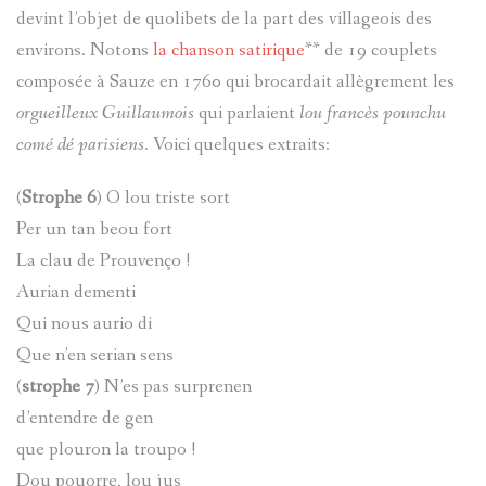
JAMES
DE
devint l’objet de quolibets de la part des villageois des
environs. Notons
la chanson satirique
** de 19 couplets
BRIANÇO
CÉSAIRE
composée à Sauze en 1760 qui brocardait allègrement les
FABRE
orgueilleux Guillaumois
qui parlaient
lou francès pounchu
SOLANGE
comé dé parisiens
. Voici quelques extraits:
LANGUILL
MOULINS
(
Strophe 6
) O lou triste sort
Per un tan beou fort
BRIÈRE
PIERRES-
La clau de Prouvenço !
AD.
GRAVEES
Aurian dementi
Qui nous aurio di
SYLVIE
REFUGES
Que n’en serian sens
(
strophe 7
) N’es pas surprenen
PRETTE
d’entendre de gen
SIGNATU
que plouron la troupo !
MARIE-
Dou pouorre, lou jus
LES