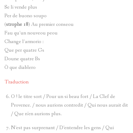
Se li vende plus
RENÉE
TARASQU
Per de buono soupo
BARRE
(
strophe 18
) Au premier conseou
DE
Fau qu’un nouveou peou
LUCARELL
VILLENE
Change l’armorio :
Que per quatre Gs
JOSEPH
D'ENTRA
Doune quatre Bs
Serg
(1893-
Ò que diablero
Goracci
1972)
Traduction
LÉCUYER
O ! le titre sort / Pour un si beau fort / La Clef de
MACARIO
Provence. / nous aurions contredit / Qui nous aurait dit
JACQUES
PAUL
/ Que n’en aurions plus.
ALIAS
N’est pas surprenant / D’entendre les gens / Qui
ANONYME