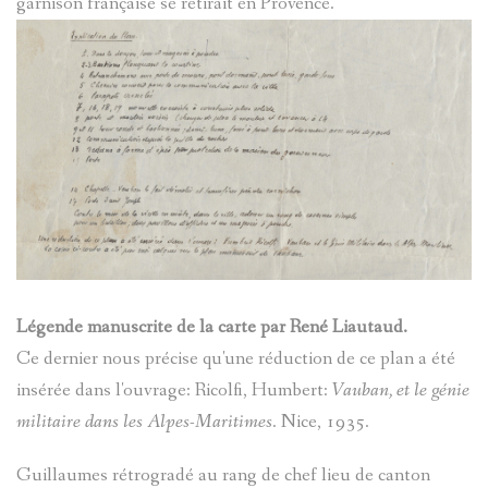
garnison française se retirait en Provence.
D'ENTRA
DE
ANDRÉ
ENTRAUN
CHATEAU
LA
SINET
D-
CHATEAU
PASSION
MEGEVAN
ENTRAUN
DENTRAU
EXORCIS
MARC-
LE
GUILLAU
PIERRE
FOULAIS
VAL
SAINT-
Légende manuscrite de la carte par René Liautaud.
MICHEL
INSTITUT
D'ENTRA
MARTIN-
Ce dernier nous précise qu'une réduction de ce plan a été
LE
insérée dans l'ouvrage: Ricolfi, Humbert:
Vauban, et le génie
LE
CHATEAU
D'ENTRA
militaire dans les Alpes-Maritimes
. Nice, 1935.
MONNIER
JOURNAL
DENTRAU
Guillaumes rétrogradé au rang de chef lieu de canton