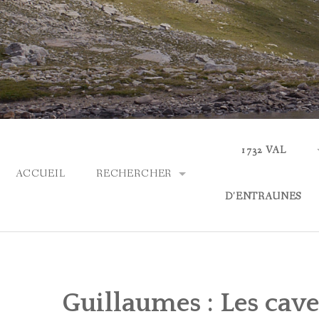
Skip
to
content
1732 VAL
ACCUEIL
RECHERCHER
D'ENTRAUNES
PARCOURIR LES COLLECTIONS
ACTUALITÉS
RECHERCHE AVANCÉE
QUI SOMMES-NOUS
Guillaumes : Les cav
ASPECTS LINGUIS