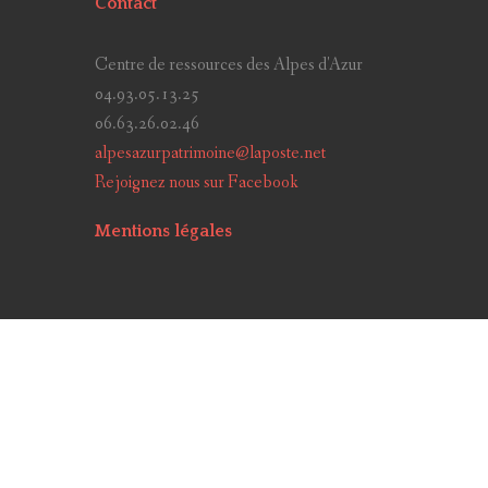
Contact
Centre de ressources des Alpes d'Azur
04.93.05.13.25
06.63.26.02.46
alpesazurpatrimoine@laposte.net
Rejoignez nous sur Facebook
Mentions légales