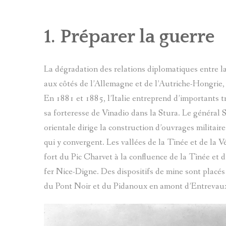
BIBLIOGRAPHIE D
1. Préparer la guerre
PATRIMOINE DES 
CARTES
La dégradation des relations diplomatiques entre la
LOU LANTERNIN
aux côtés de l’Allemagne et de l’Autriche-Hongrie, i
En 1881 et 1885, l’Italie entreprend d’importants t
CONTES ET LÉGEN
sa forteresse de Vinadio dans la Stura. Le général S
LES ARTISTES ET 
orientale dirige la construction d’ouvrages militai
qui y convergent. Les vallées de la Tinée et de la V
THÉMATIQUES
fort du Pic Charvet à la confluence de la Tinée et 
fer Nice-Digne. Des dispositifs de mine sont placés
du Pont Noir et du Pidanoux en amont d’Entrevaux g