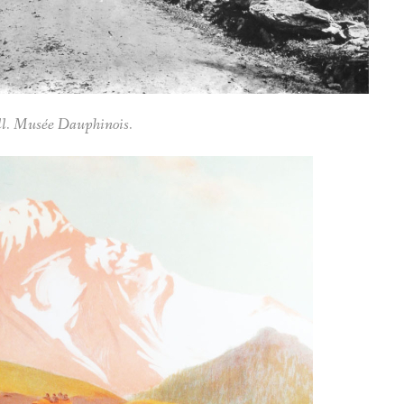
LÉCUYER JACQUES ALIAS SAPIN
TÊTES ANTHROPOMORPHIQUES
UNIVERSITÉ POPULAIRE
oll. Musée Dauphinois.
FABRIQUE
LE VOYAGE DE CLEMENTE ROVERE DANS LE VAL D'E
MAURICE COLONELLI ALIAS
COLMAR