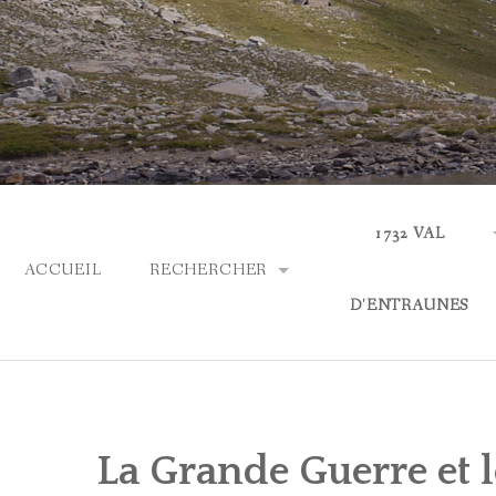
Skip
to
content
1732 VAL
ACCUEIL
RECHERCHER
D'ENTRAUNES
PARCOURIR LES COLLECTIONS
ACTUALITÉS
RECHERCHE AVANCÉE
QUI SOMMES-NOUS
La Grande Guerre et l
ASPECTS LINGUIS