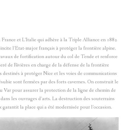
ES ENTRAUNES
LE PARLER D'ENTRAUNES : L'
ENTROUNENC
MUSÉES ET EX
ENTRAUNES
QUI SOMMES-NOUS ?
ENTRAUNES
TOPONYMIE
TOPOGRAPHIE
PATRIMOINE
SAINT-MARTIN-D'ENTRAUNES
PATRIMOINE ARCHITECTURAL RELIGIEUX
ENTRAUNES
LA MAISON DE L'ECOMUSÉE
THÉMATIQUES
VILLENEUVE-D`ENTRAUNES
VISITES PASTORALES DANS LE VAL D'ENTRAUNES
PLANS
SAINT-MARTIN D'ENTRAUN
ACCUEIL DES GROUPES
 France et L’Italie qui adhère à la Triple Alliance en 1882
CHÂTEAUNEUF-D`ENTRAUNES
PATRIMOINE ARCHITECTURAL MILITAIRE
CADASTRES
VILLENEUVE D'ENTRAUNE
ncite l’Etat-major français à protéger la frontière alpine.
ADHÉRER
ravaux de fortification autour du col de Tende et renforce
DES DU VAL D'ENTRAUNES
HAMEAUX PÉRIPHÉRIQUES
PATRIMOINE CIVIL
CHÂTEAUNEUF D'ENTRAU
LES VILLAGES DE LA VALLÉE DE 
eré de Rivières en charge de la défense de la frontière
LE VAL D`ENTRAUNES
ALEXIS MOSSA
GÉNÉALOGIE
BANTE
res destinés à protéger Nice et les voies de communications
ALMANACH HISTORIQUE
ésubie sont fermées par des forts cavernes. On construit le
EVÈNEMENTS ET FAITS DIVERS
GUSTAV-ADOLF MOSSA
BENITIER
LES TOURRÈS (PAGE EN C
ENTRAUNES
ACCUEIL DES SCOLAIRES
du Var pour assurer la protection de la ligne de chemin de
ARCHIVES
JEAN TOCHE
BLOCKHAUS
SAINT-MARTIN-D'ENTRAUN
VILLENEUVE-D'ENTRAUNE
 dans les ouvrages d’arts. La destruction des souterrains
LES LIVRES DE ROUDOULE
1720 LA PESTE
arantit la place qui a été modernisée pour l’occasion.
CROIX DE LA PASSION
SUZANNE TOCHE
VILLENEUVE-D'ENTRAUNE
ENTRAUNES
RELATION DE L
ANDRÉ SINET
EXORCISME
CHATEAUNEUF-D-ENTRAU
CHATEAUNEUF-DENTRAUN