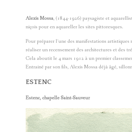
BIBLIOGRAPHIE D
Alexis Mossa
, (1844-1926) paysagiste et aquarellis
PATRIMOINE DES 
niçois pour en aquareller les sites pittoresques.
CARTES
Pour préparer l’une des manifestations artistique
LOU LANTERNIN
réaliser un recensement des architectures et des tr
Cela aboutit le 4 mars 1912 à un premier classemen
CONTES ET LÉGEN
Entrainé par son fils, Alexis Mossa déjà âgé, sill
LES ARTISTES ET 
ESTENC
THÉMATIQUES
Estenc, chapelle Saint-Sauveur