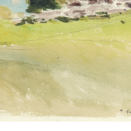
LÉCUYER JACQUES ALIAS SAPIN
TÊTES ANTHROPOMORPHIQUES
UNIVERSITÉ POPULAIRE
FABRIQUE
LE VOYAGE DE CLEMENTE ROVERE DANS LE VAL D'E
MAURICE COLONELLI ALIAS
COLMAR