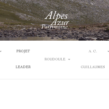
PROJET
A. C.
ROUDOULE
LEADER
GUILLAUMES
ACTUALITÉS
ACTUALITÉS
AGENDA
 ?
QUI SOMMES-N
EXPOSITIONS
LES EXPOSITIO
TIQUES
LES SOBRIQUETS
BIBLIOGRAPHI
ACCÈS & OUVERTURE
EXPOSITIONS 