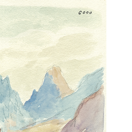
GUILLAUMES : LE MUSÉE DES ARTS ET TRADITIONS
GUILLAUMES : LA CAVE LIONS
LE LAVOIR BISCHOFFSHEIM
GUILLAUMES : LE PRESSOIR
GUILLAUMES : LES FORTIFICATIONS DE L'ÉPOQUE M
GUILLAUMES : LA PORTE DE FRANCE ET SES FRESQU
GUILLAUMES : LA FONTAINE MUSICALE
GUILLAUMES : LA FRESQUE DU MARÉCHAL-FERRANT
GUILLAUMES : LA CHAPELLE NOTRE-DAME-DE-LA PAI
GUILLAUMES : LE SANCTUAIRE NOTRE-DAME-DE-BUY