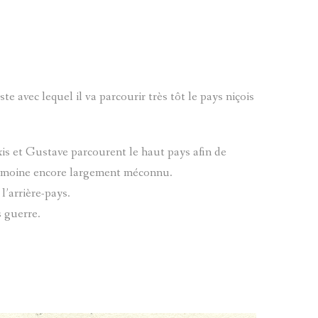
CUÉBRIS : LE CHÂTEAU
GUILLAUMES : LE CHÂTEAU DE LA REINE JEANNE
GUILLAUMES : LA GARE DU TRAMWAY
e avec lequel il va parcourir très tôt le pays niçois
GUILLAUMES : LES CAVES DU GOUVERNEUR
L'ANCIEN REMPART
xis et Gustave parcourent le haut pays afin de
atrimoine encore largement méconnu.
GUILLAUMES : LES PORCHES DE GUILLAUMES
l’arrière-pays.
GUILLAUMES : LE LAVOIR GUILLAUMES LE LIBÉRATE
s guerre.
GUILLAUMES : ÉGLISE SAINT-ETIENNE
GUILLAUMES : LES MAISONS DE LA PLACE VAUBAN
GUILLAUMES : LES PORTES DE LA RUE RAYMOND BÉ