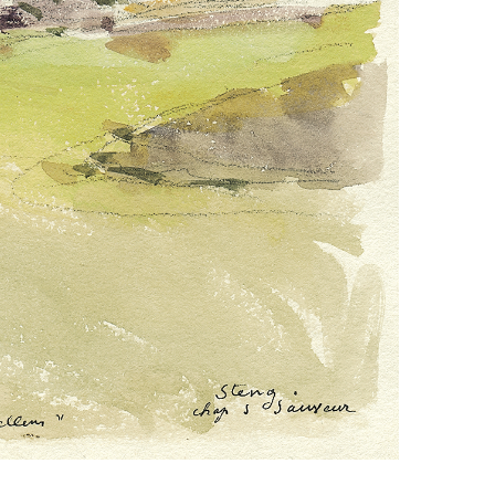
PUGET-THÉNIERS: QUARTIER DE LA HAUTE COSTE
PUGET-THÉNIERS: PLACE DU PALAIS DE JUSTICE
PUGET THÉNIERS: AVENUE MISS PELL
PUGET THÉNIERS: MAISON DES SERVICES PUBLICS
PUGET THÉNIERS: STÈLE DE L'ADJUDANT-CHEF RÉM
NTRAUNES EN 1838
PUGET THÉNIERS: USINE BROUCHIER
PUGET THÉNIERS: LA JUIVERIE
PUGET THÉNIERS: MAISON PAPON ET MAISON DU XVI
PUGET-THÉNIERS : LE COUVENT DES AUGUSTINS
CUÉBRIS: EGLISE NOTRE-DAME DE LA CONSOLATION