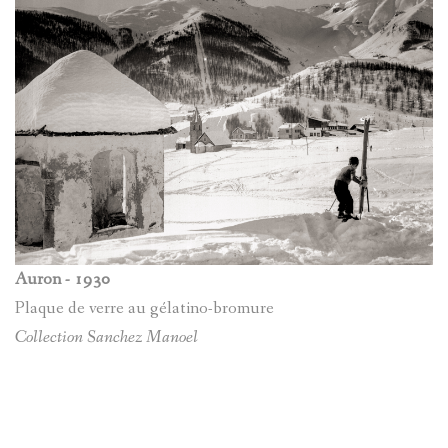
MARIE-
VILLENE
RENÉE
D'ENTRA
BARRE
Serg
Goracci
LUCARELL
JOSEPH
(1893-
LÉCUYER
1972)
JACQUES
MACARIO
Auron - 1930
ALIAS
Plaque de verre au gélatino-bromure
PAUL
Collection Sanchez Manoel
SAPIN
ANONYME
TÊTES