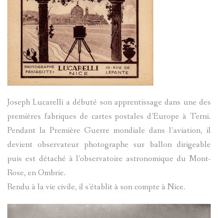
?
AVANCÉE
ASPECTS
LES
LINGUIST
SOBRIQU
BIBLIOGR
LE
ENTRAUN
Joseph Lucarelli a débuté son apprentissage dans une des
DES
PARLER
premières fabriques de cartes postales d’Europe à Terni.
SAINT-
Pendant la Première Guerre mondiale dans l’aviation, il
ENTRAUN
D'ENTRA
MARTIN-
devient observateur photographe sur ballon dirigeable
:
puis est détaché à l’observatoire astronomique du Mont-
PATRIMOI
D'ENTRA
PATRIMOI
ENTRAUN
Rose, en Ombrie.
L'
ENTROU
Rendu à la vie civile, il s’établit à son compte à Nice.
DES
ARCHITE
VILLENEU
SAINT-
ENTRAUN
TOPONYM
RELIGIEU
TOPOGRA
D`ENTRA
MARTIN