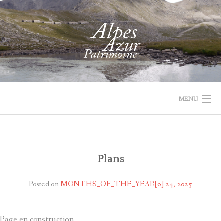
Skip
to
content
MENU
1732 VAL
PROJET
ACTUALIT
ACCUEIL
RECHERCHER
PARCOURIR
D'ENTRAUNES
LEADER
Plans
LES
QUI
Posted on
MONTHS_OF_THE_YEAR[0] 24, 2025
COLLECTIONS
SOMMES-
NOUS
RECHERCHE
Page en construction