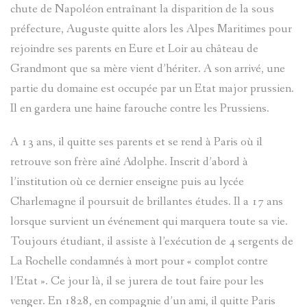
chute de Napoléon entraînant la disparition de la sous
?
AVANCÉE
préfecture, Auguste quitte alors les Alpes Maritimes pour
rejoindre ses parents en Eure et Loir au château de
ASPECTS
LES
Grandmont que sa mère vient d’hériter. A son arrivé, une
partie du domaine est occupée par un Etat major prussien.
LINGUIST
SOBRIQU
Il en gardera une haine farouche contre les Prussiens.
BIBLIOGR
LE
ENTRAUN
A 13 ans, il quitte ses parents et se rend à Paris où il
DES
PARLER
retrouve son frère aîné Adolphe. Inscrit d’abord à
SAINT-
l’institution où ce dernier enseigne puis au lycée
ENTRAUN
D'ENTRA
Charlemagne il poursuit de brillantes études. Il a 17 ans
MARTIN-
lorsque survient un événement qui marquera toute sa vie.
:
PATRIMOI
D'ENTRA
PATRIMOI
ENTRAUN
Toujours étudiant, il assiste à l’exécution de 4 sergents de
L'
ENTROU
La Rochelle condamnés à mort pour « complot contre
DES
ARCHITE
VILLENEU
SAINT-
l’Etat ». Ce jour là, il se jurera de tout faire pour les
ENTRAUN
TOPONYM
RELIGIEU
TOPOGRA
venger. En 1828, en compagnie d’un ami, il quitte Paris
D`ENTRA
MARTIN