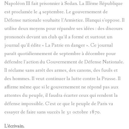
DE
Napoléon III fait prisonnier à Sedan. La IIIème République
est proclamée le 4 septembre. Le gouvernement de
CLEMENT
Défense nationale souhaite l’Armistice. Blanqui s’oppose. Il
ROVERE
utilise deux moyens pour répandre ses idées : des discours
prononcés devant un club qu’il a formé et surtout un
DANS
journal qu’il édite « La Patrie en danger ». Ce journal
LE
paraît quotidiennement de septembre à décembre pour
défendre l’action du Gouvernement de Défense Nationale.
VAL
Il réclame sans arrêt des armes, des canons, des fusils et
des hommes. Il veut continuer la lutte contre la Prusse. Il
D'ENTRA
affirme même que si le gouvernement ne répond pas aux
EN
attentes du peuple, il faudra écarter ceux qui rendent la
défense impossible. C’est ce que le peuple de Paris va
1838
essayer de faire sans succès le 31 octobre 1870.
MAURICE
L’écrivain.