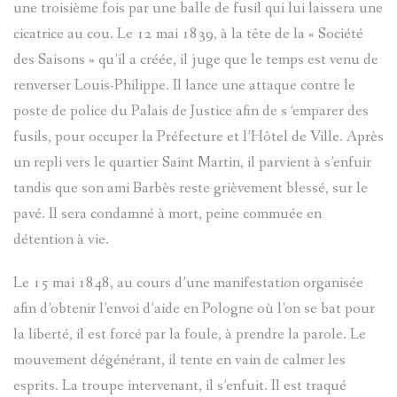
une troisième fois par une balle de fusil qui lui laissera une
JAMES
DE
cicatrice au cou. Le 12 mai 1839, à la tête de la « Société
des Saisons » qu’il a créée, il juge que le temps est venu de
BRIANÇO
CÉSAIRE
renverser Louis-Philippe. Il lance une attaque contre le
FABRE
poste de police du Palais de Justice afin de s ‘emparer des
SOLANGE
fusils, pour occuper la Préfecture et l’Hôtel de Ville. Après
LANGUILL
MOULINS
un repli vers le quartier Saint Martin, il parvient à s’enfuir
tandis que son ami Barbès reste grièvement blessé, sur le
pavé. Il sera condamné à mort, peine commuée en
BRIÈRE
PIERRES-
détention à vie.
AD.
GRAVEES
Le 15 mai 1848, au cours d’une manifestation organisée
afin d’obtenir l’envoi d’aide en Pologne où l’on se bat pour
SYLVIE
REFUGES
la liberté, il est forcé par la foule, à prendre la parole. Le
PRETTE
mouvement dégénérant, il tente en vain de calmer les
SIGNATU
esprits. La troupe intervenant, il s’enfuit. Il est traqué