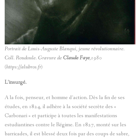
TOCHE
CROIX
D'ENTRA
DE
ENTRAUN
ANDRÉ
CHATEAU
LA
SINET
D-
CHATEAU
PASSION
Portrait de Louis-Auguste Blanqui, jeune révolutionnaire.
ENTRAUN
DENTRAU
MEGEVAN
Coll. Roudoule. Gravure de
Claude Faye
,1980
EXORCIS
(https://alubros.fr)
MARC-
LE
GUILLAU
L’insurgé.
PIERRE
FOULAIS
VAL
SAINT-
D'ENTRA
A la fois, penseur, et homme d’action. Dès la fin de ses
MICHEL
INSTITUT
MARTIN-
études, en 1824, il adhère à la société secrète des «
Carbonari » et participe à toutes les manifestations
LE
CHATEAU
D'ENTRA
LE
estudiantines contre le Régime. En 1827, monté sur les
MONNIER
DENTRAU
barricades, il est blessé deux fois par des coups de sabre,
JOURNAL