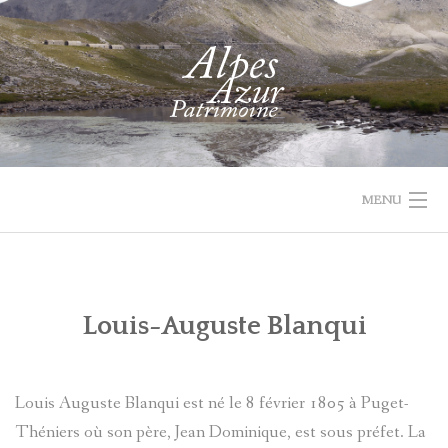
Skip
to
content
MENU
1732 VAL
PROJET
ACTUALIT
ACCUEIL
RECHERCHER
PARCOURIR
D'ENTRAUNES
LEADER
Louis-Auguste Blanqui
LES
QUI
COLLECTIONS
SOMMES-
Louis Auguste Blanqui est né le 8 février 1805 à Puget-
NOUS
Théniers où son père, Jean Dominique, est sous préfet. La
RECHERCHE