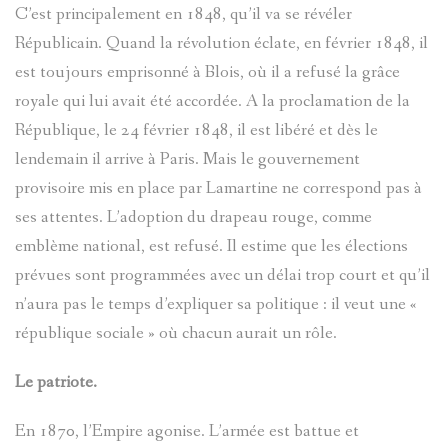
ANONYME
C’est principalement en 1848, qu’il va se révéler
SAPIN
Républicain. Quand la révolution éclate, en février 1848, il
est toujours emprisonné à Blois, où il a refusé la grâce
TÊTES
royale qui lui avait été accordée. A la proclamation de la
République, le 24 février 1848, il est libéré et dès le
ANTHROP
lendemain il arrive à Paris. Mais le gouvernement
provisoire mis en place par Lamartine ne correspond pas à
UNIVERSI
ses attentes. L’adoption du drapeau rouge, comme
POPULAIR
emblème national, est refusé. Il estime que les élections
prévues sont programmées avec un délai trop court et qu’il
FABRIQU
n’aura pas le temps d’expliquer sa politique : il veut une «
république sociale » où chacun aurait un rôle.
LE
Le patriote.
VOYAGE
En 1870, l’Empire agonise. L’armée est battue et