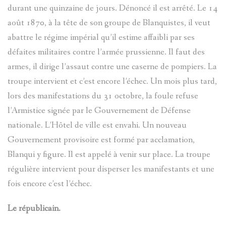
MARIE-
durant une quinzaine de jours. Dénoncé il est arrêté. Le 14
LES
août 1870, à la tête de son groupe de Blanquistes, il veut
RENÉE
TARASQU
abattre le régime impérial qu’il estime affaibli par ses
BARRE
défaites militaires contre l’armée prussienne. Il faut des
DE
armes, il dirige l’assaut contre une caserne de pompiers. La
LUCARELL
VILLENE
troupe intervient et c’est encore l’échec. Un mois plus tard,
lors des manifestations du 31 octobre, la foule refuse
JOSEPH
D'ENTRA
l’Armistice signée par le Gouvernement de Défense
Serg
(1893-
nationale. L’Hôtel de ville est envahi. Un nouveau
Goracci
Gouvernement provisoire est formé par acclamation,
1972)
Blanqui y figure. Il est appelé à venir sur place. La troupe
régulière intervient pour disperser les manifestants et une
LÉCUYER
MACARIO
fois encore c’est l’échec.
JACQUES
PAUL
Le républicain.
ALIAS