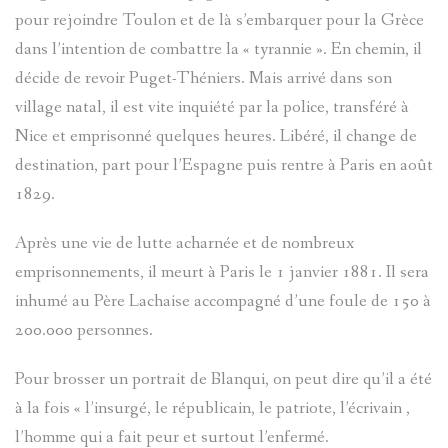
pour rejoindre Toulon et de là s’embarquer pour la Grèce
CARTES
VISITES
PLANS
D'ENTRA
dans l’intention de combattre la « tyrannie ». En chemin, il
CHÂTEAU
décide de revoir Puget-Théniers. Mais arrivé dans son
PASTORAL
LOU
D`ENTRA
CADASTR
VILLENE
village natal, il est vite inquiété par la police, transféré à
DANS
Nice et emprisonné quelques heures. Libéré, il change de
LANTERN
D'ENTRA
destination, part pour l’Espagne puis rentre à Paris en août
HAMEAU
LE
1829.
CONTES
PÉRIPHÉR
CHÂTEAU
VAL
Après une vie de lutte acharnée et de nombreux
ET
D'ENTRA
D'ENTRA
emprisonnements, il meurt à Paris le 1 janvier 1881. Il sera
inhumé au Père Lachaise accompagné d’une foule de 150 à
LÉGENDE
BANTE
200.000 personnes.
PATRIMOI
DU
ARCHITE
LES
Pour brosser un portrait de Blanqui, on peut dire qu’il a été
VAL
à la fois « l’insurgé, le républicain, le patriote, l’écrivain ,
MILITAIR
TOURRÈS
D'ENTRA
l’homme qui a fait peur et surtout l’enfermé.