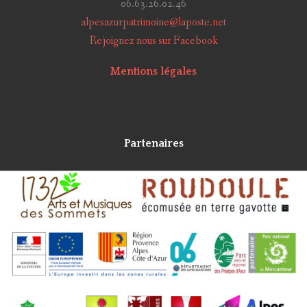
06.63.26.02.46
alpesazurpatrimoine@laposte.net
Rejoignez nous sur Facebook
Mentions légales
Partenaires
Alpes Azur Patrimoine
Réalisé avec
Grav
et
CollectiveAccess
en 2018 par
Idéesculture