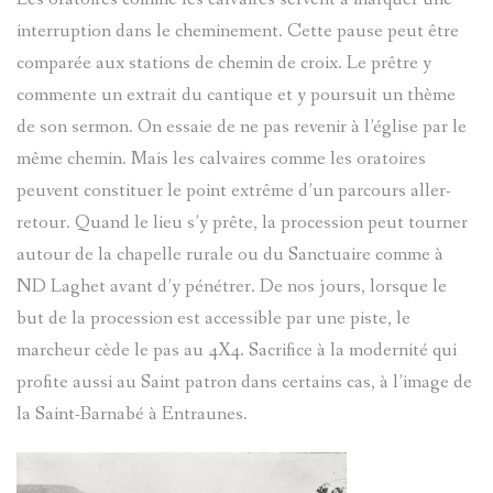
interruption dans le cheminement. Cette pause peut être
JAMES
DE
comparée aux stations de chemin de croix. Le prêtre y
BRIANÇO
CÉSAIRE
commente un extrait du cantique et y poursuit un thème
de son sermon. On essaie de ne pas revenir à l’église par le
FABRE
SOLANGE
même chemin. Mais les calvaires comme les oratoires
peuvent constituer le point extrême d’un parcours aller-
LANGUILL
MOULINS
retour. Quand le lieu s’y prête, la procession peut tourner
autour de la chapelle rurale ou du Sanctuaire comme à
BRIÈRE
PIERRES-
ND Laghet avant d’y pénétrer. De nos jours, lorsque le
AD.
GRAVEES
but de la procession est accessible par une piste, le
marcheur cède le pas au 4X4. Sacrifice à la modernité qui
profite aussi au Saint patron dans certains cas, à l’image de
SYLVIE
REFUGES
la Saint-Barnabé à Entraunes.
PRETTE
SIGNATU