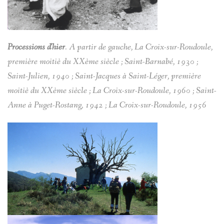
Processions d'hier
. A partir de gauche, La Croix-sur-Roudoule,
première moitiè du XXème siècle ; Saint-Barnabé, 1930 ;
Saint-Julien, 1940 ; Saint-Jacques à Saint-Léger, première
moitiè du XXème siècle ; La Croix-sur-Roudoule, 1960 ; Saint-
Anne à Puget-Rostang, 1942 ; La Croix-sur-Roudoule, 1956