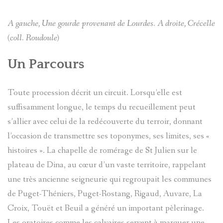
TOCHE
CROIX
D'ENTRA
A gauche, Une gourde provenant de Lourdes. A droite, Crécelle
DE
ENTRAUN
ANDRÉ
CHATEAU
(coll. Roudoule)
LA
SINET
D-
CHATEAU
Un Parcours
PASSION
ENTRAUN
DENTRAU
MEGEVAN
Toute procession décrit un circuit. Lorsqu’elle est
EXORCIS
suffisamment longue, le temps du recueillement peut
MARC-
LE
GUILLAU
s’allier avec celui de la redécouverte du terroir, donnant
PIERRE
FOULAIS
VAL
l’occasion de transmettre ses toponymes, ses limites, ses «
SAINT-
histoires ». La chapelle de romérage de St Julien sur le
D'ENTRA
MICHEL
INSTITUT
MARTIN-
plateau de Dina, au cœur d’un vaste territoire, rappelant
une très ancienne seigneurie qui regroupait les communes
LE
CHATEAU
D'ENTRA
LE
de Puget-Théniers, Puget-Rostang, Rigaud, Auvare, La
MONNIER
DENTRAU
Croix, Touët et Beuil a généré un important pèlerinage.
JOURNAL
Les oratoires comme les calvaires servent à marquer une