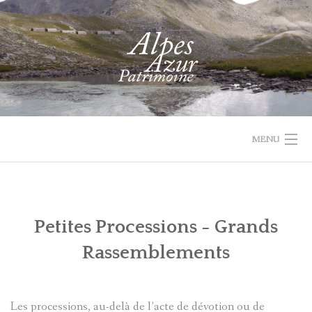
Skip
to
content
MENU
1732 VAL
PROJET
ACTUALIT
ACCUEIL
RECHERCHER
PARCOURIR
D'ENTRAUNES
LEADER
Petites Processions - Grands
LES
QUI
Rassemblements
COLLECTIONS
SOMMES-
NOUS
RECHERCHE
Les processions, au-delà de l’acte de dévotion ou de