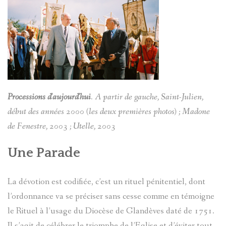
Processions d'aujourd'hui
. A partir de gauche, Saint-Julien,
début des années 2000 (les deux premières photos) ; Madone
de Fenestre, 2003 ; Utelle, 2003
Une Parade
La dévotion est codifiée, c’est un rituel pénitentiel, dont
l’ordonnance va se préciser sans cesse comme en témoigne
le Rituel à l’usage du Diocèse de Glandèves daté de 1751.
Il s’agit de célébrer le triomphe de l’Eglise et d’éviter tout