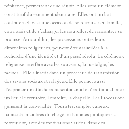
pénitence, permettent de se réunir. Elles sont un élément
?
AVANCÉE
constitutif du sentiment identitaire. Elles ont un but
confraternel, c'est une occasion de se retrouver en famille,
ASPECTS
LES
entre amis et de s’échanger les nouvelles, de rencontrer sa
LINGUIST
SOBRIQU
promise. Aujourd’hui, les processions outre leurs
dimensions religieuses, peuvent être assimilées à la
BIBLIOGR
LE
ENTRAUN
recherche d’une identité et d’un passé révolu. La cérémonie
religieuse interfère avec les souvenirs, la nostalgie, les
DES
PARLER
SAINT-
racines… Elle s’inscrit dans un processus de transmission
ENTRAUN
D'ENTRA
des savoirs sociaux et religieux. Elle permet aussi
MARTIN-
d’exprimer un attachement sentimental et émotionnel pour
:
un lieu : le territoire, l’oratoire, la chapelle. Les Processions
PATRIMOI
D'ENTRA
PATRIMOI
ENTRAUN
génèrent la convivialité. Touristes, simples curieux,
L'
ENTROU
DES
ARCHITE
habitants, membres du clergé ou hommes politiques se
VILLENEU
SAINT-
retrouvent, avec des motivations variées, dans des
ENTRAUN
TOPONYM
RELIGIEU
TOPOGRA
D`ENTRA
MARTIN