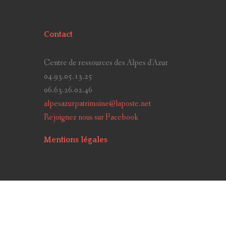
Contact
Centre de ressources des Alpes d'Azur
04.93.05.13.25
06.63.26.02.46
alpesazurpatrimoine@laposte.net
Rejoignez nous sur Facebook
Mentions légales