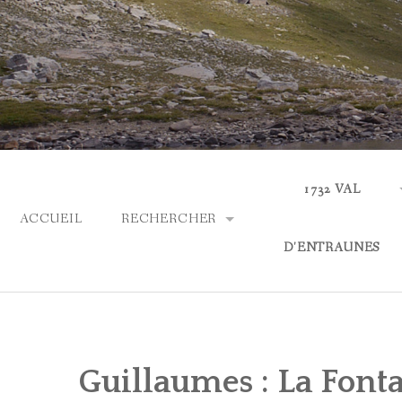
Skip
to
content
1732 VAL
ACCUEIL
RECHERCHER
D'ENTRAUNES
PARCOURIR LES COLLECTIONS
ACTUALITÉS
RECHERCHE AVANCÉE
QUI SOMMES-NOUS
Guillaumes : La Font
ASPECTS LINGUIS