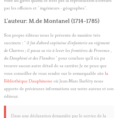
voire au gavot quand ce n'est pas la reproduction d'erreurs
par les officiers et " ingénieurs - géographes".
BRIANÇO
CÉSAIRE
FABRE
L'auteur: M.de Montanel (1714-1785)
SOLANGE
Son propre éditeur nous le présente de manière très
LANGUILL
MOULINS
succincte : "
il fut d'abord capitaine d'infanterie au régiment
de Chartres ; il passa sa vie à lever les frontières de Provence ,
BRIÈRE
PIERRES-
du Dauphiné et des Flandres
" pour conclure qu'il n'a pu
AD.
GRAVEES
trouver aucun autre détail de sa carrière Je ne peux que
vous conseiller de vous rendre sur le remarquable site
la
SYLVIE
REFUGES
Bibliothèque Dauphinoise
où Jean-Marc Barféty nous
apporte de précieuses informations sur notre auteur et son
PRETTE
SIGNATU
éditeur:
MARIE-
LES
Dans une déclaration demandée par le service de la