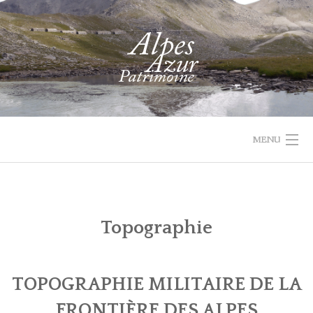
Skip
to
content
MENU
1732 VAL
PROJET
ACTUALIT
ACCUEIL
RECHERCHER
PARCOURIR
D'ENTRAUNES
LEADER
Topographie
LES
QUI
COLLECTIONS
SOMMES-
TOPOGRAPHIE MILITAIRE DE LA
NOUS
RECHERCHE
FRONTIÈRE DES ALPES