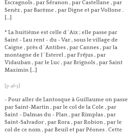
Escragnols , par Séranon , par Castellane , par
Senèz , par Barême , par Digne et par Vollone .
[...]
* La huitième est celle d ' Aix ; elle passe par
Saint - Lau rent - du - Var , sous le village de
Caigne , près d ' Antibes , par Cannes , par la
montagne de l ' Esterel , par Fréjus , par
Vidauban , par le Luc , par Brignols , par Saint
Maximin [...]
[p.463]
- Pour aller de Lantosque à Guillaume on passe
par Saint-Martin , par le col de la Cole , par
Saint - Dalmas du - Plan , par Rimplas , par
Saint-Salvador , par Rora , par Robion , par le
col de ce nom , par Beuil et par Péones . Cette