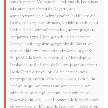
sous le nom de Montannel, la réforme de lieutenant
à la suite du régiment de Navarre, aux
TÊTES
appointements de 240 livres par an, qui lui ont été
ANTHROP
payés, de six mois en six mois, le dixième déduit, sur
les fonds de l'Extraordinaire des guerres jusqu'au
UNIVERSI
1er janvier 1779. Cette grâce lui a été accordée,
lorsqu'il était Ingénieur-géographe du Roy et, en
POPULAIR
cette qualité, employé extraordinairement par Sa
Majesté, à la levée de la carte des Alpes depuis
FABRIQU
l'embouchure du Var et de la Roya jusqu'auprès du
lac de Genève, travail où il a été occupé, sans
LE
interruption, durant l'espace de dix ans, c'est-à-dire
jusqu'à ce que ses forces épuisées et sa vue fort
VOYAGE
affaiblie ne lui ont plus permis de continuer ses
DE
fonctions, ainsi qu'il a eu l'honneur de le représenter
en son temps au Ministre de la guerre. II déclare, en