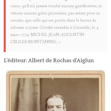
CLEMENT
outre, qu'il n'a jamais touché aucune gratification, ni
ROVERE
obtenu aucune grâce pécuniaire, pas même pour sa
retraite, que celle qui est portée dans le brevet de
DANS
réforme ci-joint. Certifié véritable à Grenoble, le 3
mars 1779. MICHEL-JEAN-AUGUSTIN
LE
CRULES-MONTANNEL. »
VAL
D'ENTRA
L'éditeur
: Albert de Rochas d'Aiglun
EN
1838
MAURICE
COLONEL