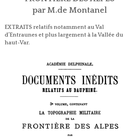
?
par M.de Montanel
AVANCÉE
ASPECTS
LES
EXTRAITS relatifs notamment au Val
LINGUIST
d’Entraunes et plus largement à la Vallée du
SOBRIQU
haut-Var.
BIBLIOGR
ENTRAUN
LE
DES
SAINT-
PARLER
ENTRAUN
MARTIN-
D'ENTRA
PATRIMOI
D'ENTRA
PATRIMOI
ENTRAUN
:
DES
ARCHITE
VILLENEU
SAINT-
L'
ENTROU
ENTRAUN
RELIGIEU
D`ENTRA
MARTIN
TOPONYM
TOPOGRA
CARTES
VISITES
PLANS
D'ENTRA