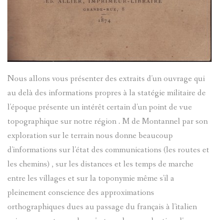
DE
ENTRAUN
ANDRÉ
CHATEAU
LA
SINET
D-
CHATEAU
PASSION
ENTRAUN
DENTRAU
MEGEVAN
Nous allons vous présenter des extraits d'un ouvrage qui
EXORCIS
MARC-
LE
GUILLAU
au delà des informations propres à la statégie militaire de
l'époque présente un intérêt certain d'un point de vue
PIERRE
FOULAIS
VAL
SAINT-
topographique sur notre région . M de Montannel par son
D'ENTRA
exploration sur le terrain nous donne beaucoup
MICHEL
INSTITUT
MARTIN-
d'informations sur l'état des communications (les routes et
LE
CHATEAU
D'ENTRA
les chemins) , sur les distances et les temps de marche
LE
entre les villages et sur la toponymie même s'il a
MONNIER
DENTRAU
JOURNAL
pleinement conscience des approximations
orthographiques dues au passage du français à l'italien
JAMES
DE