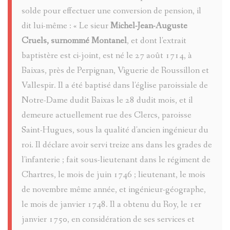
RENÉE
solde pour effectuer une conversion de pension, il
TARASQU
dit lui-même : « Le sieur
Michel-Jean-Auguste
BARRE
DE
Cruels, surnommé Montanel
, et dont l'extrait
baptistère est ci-joint, est né le 27 août 1714, à
LUCARELL
VILLENE
Baixas, près de Perpignan, Viguerie de Roussillon et
JOSEPH
D'ENTRA
Vallespir. Il a été baptisé dans l'église paroissiale de
Notre-Dame dudit Baixas le 28 dudit mois, et il
Serg
(1893-
demeure actuellement rue des Clercs, paroisse
Goracci
1972)
Saint-Hugues, sous la qualité d'ancien ingénieur du
roi. Il déclare avoir servi treize ans dans les grades de
LÉCUYER
MACARIO
l'infanterie ; fait sous-lieutenant dans le régiment de
Chartres, le mois de juin 1746 ; lieutenant, le mois
JACQUES
PAUL
de novembre même année, et ingénieur-géographe,
ALIAS
le mois de janvier 1748. Il a obtenu du Roy, le 1er
ANONYME
janvier 1750, en considération de ses services et
SAPIN