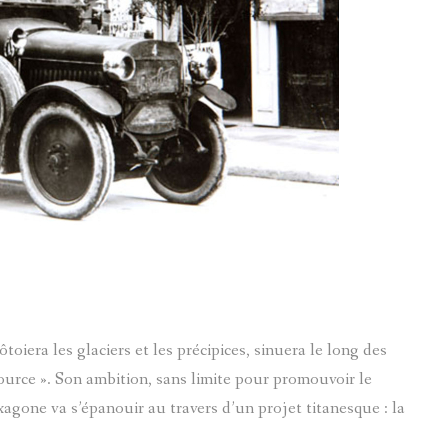
MEGEVAND MARC-PIERRE
FOULAISON
LE VAL D'ENTRAUNES
GUILLAUMES
MICHEL LE MONNIER
INSTITUTRICE
CHATEAUNEUF-DENTRAUN
SAINT-MARTIN-D'ENTRAUN
LE JOURNAL DE CÉSAIRE FABRE
JAMES BRIANÇON
SOLANGE LANGUILLAIRE
MOULINS
PIERRES-GRAVEES
BRIÈRE AD.
SYLVIE PRETTE
REFUGES
MARIE-RENÉE BARRE
SIGNATURE
LUCARELLI JOSEPH (1893-1972)
LES TARASQUES DE VILLENEUVE D'ENTRAUNES
iera les glaciers et les précipices, sinuera le long des
ource ». Son ambition, sans limite pour promouvoir le
MACARIO PAUL
Serge Goracci
xagone va s’épanouir au travers d’un projet titanesque : la
ANONYMES