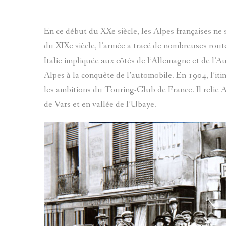
BIBLIOGRAPHIE D
En ce début du XXe siècle, les Alpes françaises ne 
PATRIMOINE DES 
du XIXe siècle, l’armée a tracé de nombreuses route
CARTES
Italie impliquée aux côtés de l’Allemagne et de l’A
Alpes à la conquête de l’automobile. En 1904, l’iti
LOU LANTERNIN
les ambitions du Touring-Club de France. Il relie 
CONTES ET LÉGEN
de Vars et en vallée de l’Ubaye.
LES ARTISTES ET 
THÉMATIQUES