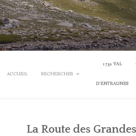
Skip
to
content
1732 VAL
ACCUEIL
RECHERCHER
D'ENTRAUNES
PARCOURIR LES COLLECTIONS
ACTUALITÉS
RECHERCHE AVANCÉE
QUI SOMMES-NOUS
La Route des Grandes
ASPECTS LINGUIS