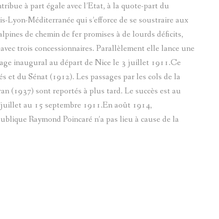
ribue à part égale avec l’Etat, à la quote-part du
-Lyon-Méditerranée qui s’efforce de se soustraire aux
alpines de chemin de fer promises à de lourds déficits,
 avec trois concessionnaires. Parallèlement elle lance une
age inaugural au départ de Nice le 3 juillet 1911.Ce
s et du Sénat (1912). Les passages par les cols de la
ran (1937) sont reportés à plus tard. Le succès est au
 juillet au 15 septembre 1911.En août 1914,
publique Raymond Poincaré n’a pas lieu à cause de la