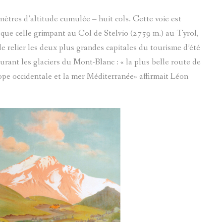
LÉCUYER JACQUES ALIAS SAPIN
ètres d’altitude cumulée – huit cols. Cette voie est
TÊTES ANTHROPOMORPHIQUES
 que celle grimpant au Col de Stelvio (2759 m.) au Tyrol,
 de relier les deux plus grandes capitales du tourisme d’été
UNIVERSITÉ POPULAIRE
eurant les glaciers du Mont-Blanc : « la plus belle route de
pe occidentale et la mer Méditerranée» affirmait Léon
FABRIQUE
LE VOYAGE DE CLEMENTE ROVERE DANS LE VAL D'E
MAURICE COLONELLI ALIAS
COLMAR