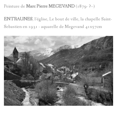
?
Peinture de
Marc Pierre MEGEVAND
(1879- ?--)
AVANCÉE
ENTRAUNES
, l’église, Le bout de ville, la chapelle Saint-
ASPECTS
LES
Sebastien en 1931 - aquarelle de Megevand 41x57cm
LINGUIST
SOBRIQU
BIBLIOGR
LE
ENTRAUN
DES
PARLER
SAINT-
ENTRAUN
D'ENTRA
MARTIN-
:
PATRIMOI
D'ENTRA
PATRIMOI
ENTRAUN
L'
ENTROU
DES
ARCHITE
VILLENEU
SAINT-
ENTRAUN
TOPONYM
RELIGIEU
TOPOGRA
D`ENTRA
MARTIN