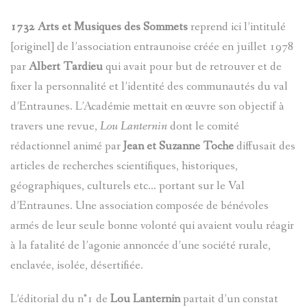
AVANCÉE
1732 Arts et Musiques des Sommets
reprend ici l’intitulé
LINGUIST
SOBRIQU
[originel] de l’association entraunoise créée en juillet 1978
par
Albert Tardieu
qui avait pour but de retrouver et de
BIBLIOGR
LE
ENTRAUN
fixer la personnalité et l’identité des communautés du val
DES
PARLER
d’Entraunes. L’Académie mettait en œuvre son objectif à
SAINT-
travers une revue,
Lou Lanternin
dont le comité
ENTRAUN
D'ENTRA
MARTIN-
rédactionnel animé par
Jean et Suzanne Toche
diffusait des
:
articles de recherches scientifiques, historiques,
PATRIMOI
D'ENTRA
PATRIMOI
ENTRAUN
géographiques, culturels etc... portant sur le Val
L'
ENTROU
DES
ARCHITE
d’Entraunes. Une association composée de bénévoles
VILLENEU
SAINT-
armés de leur seule bonne volonté qui avaient voulu réagir
ENTRAUN
TOPONYM
RELIGIEU
TOPOGRA
à la fatalité de l’agonie annoncée d’une société rurale,
D`ENTRA
MARTIN
enclavée, isolée, désertifiée.
CARTES
VISITES
PLANS
D'ENTRA
CHÂTEAU
L’éditorial du n°1 de
Lou Lanternin
partait d’un constat