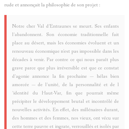
PASTORAL
rude et annonçait la philosophie de son projet :
LOU
D`ENTRA
CADASTR
VILLENE
DANS
LANTERN
D'ENTRA
HAMEAU
Notre cher Val d’Entraunes se meurt. Ses enfants
LE
l’abandonnent. Son économie traditionnelle fait
CONTES
PÉRIPHÉR
CHÂTEAU
VAL
place au désert, mais les économies évoluent et un
ET
D'ENTRA
renouveau économique n’est pas impossible dans les
D'ENTRA
décades à venir. Par contre ce qui nous paraît plus
LÉGENDE
BANTE
grave parce que plus irréversible est que ce constat
PATRIMOI
DU
d’agonie annonce la fin prochaine — hélas bien
ARCHITE
LES
amorcée — de l’unité, de la personnalité et de l
VAL
’identité du Haut-Var, fin que pourrait même
MILITAIR
TOURRÈS
D'ENTRA
précipiter le développement brutal et incontrôlé de
(PAGE
nouvelles activités. En effet, des millénaires durant,
PATRIMOI
LES
ALEXIS
des hommes et des femmes, nos vieux, ont vécu sur
EN
CIVIL
cette terre pauvre et ingrate, verrouillés et isolés par