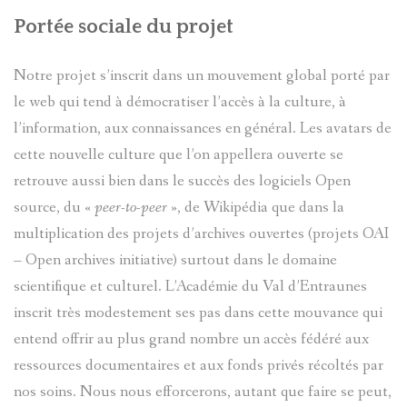
BARRE
DE
Portée sociale du projet
LUCARELL
VILLENE
Notre projet s’inscrit dans un mouvement global porté par
le web qui tend à démocratiser l’accès à la culture, à
JOSEPH
D'ENTRA
l’information, aux connaissances en général. Les avatars de
Serg
(1893-
cette nouvelle culture que l’on appellera ouverte se
Goracci
retrouve aussi bien dans le succès des logiciels Open
1972)
source, du
« peer-to-peer »
, de Wikipédia que dans la
LÉCUYER
multiplication des projets d’archives ouvertes (projets OAI
MACARIO
– Open archives initiative) surtout dans le domaine
JACQUES
PAUL
scientifique et culturel. L’Académie du Val d’Entraunes
inscrit très modestement ses pas dans cette mouvance qui
ALIAS
ANONYME
entend offrir au plus grand nombre un accès fédéré aux
SAPIN
ressources documentaires et aux fonds privés récoltés par
nos soins. Nous nous efforcerons, autant que faire se peut,