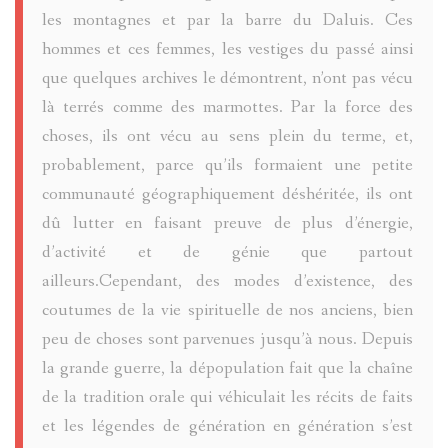
ARTISTES
MOSSA
les montagnes et par la barre du Daluis. Ces
CONSTRU
hommes et ces femmes, les vestiges du passé ainsi
ET
GÉNÉALO
GUSTAV-
que quelques archives le démontrent, n’ont pas vécu
LE
là terrés comme des marmottes. Par la force des
EVÈNEME
ADOLF
ENTRAUN
choses, ils ont vécu au sens plein du terme, et,
VAL
ET
MOSSA
probablement, parce qu’ils formaient une petite
SAINT-
D`ENTRA
communauté géographiquement déshéritée, ils ont
FAITS
JEAN
MARTIN-
dû lutter en faisant preuve de plus d’énergie,
THÉMATI
DIVERS
BENITIER
d’activité et de génie que partout
TOCHE
D'ENTRA
ailleurs.Cependant, des modes d’existence, des
ARCHIVE
BLOCKHA
VILLENEU
coutumes de la vie spirituelle de nos anciens, bien
SUZANNE
VILLENEU
peu de choses sont parvenues jusqu’à nous. Depuis
D'ENTRA
la grande guerre, la dépopulation fait que la chaîne
TOCHE
CROIX
D'ENTRA
de la tradition orale qui véhiculait les récits de faits
DE
ENTRAUN
et les légendes de génération en génération s’est
ANDRÉ
CHATEAU