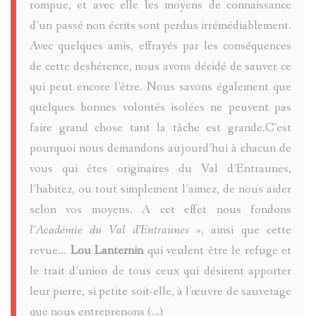
rompue, et avec elle les moyens de connaissance
LA
SINET
D-
CHATEAU
d’un passé non écrits sont perdus irrémédiablement.
PASSION
Avec quelques amis, effrayés par les conséquences
ENTRAUN
DENTRAU
MEGEVAN
de cette deshérence, nous avons décidé de sauver ce
EXORCIS
qui peut encore l’être. Nous savons également que
MARC-
LE
GUILLAU
quelques bonnes volontés isolées ne peuvent pas
PIERRE
FOULAIS
VAL
faire grand chose tant la tâche est grande.C’est
SAINT-
pourquoi nous demandons aujourd’hui à chacun de
D'ENTRA
vous qui êtes originaires du Val d’Entraunes,
MICHEL
INSTITUT
MARTIN-
l’habitez, ou tout simplement l’aimez, de nous aider
LE
CHATEAU
D'ENTRA
selon vos moyens. A cet effet nous fondons
LE
l’Académie du Val d’Entraunes »
, ainsi que cette
MONNIER
DENTRAU
JOURNAL
revue...
Lou Lanternin
qui veulent être le refuge et
le trait d’union de tous ceux qui désirent apporter
JAMES
DE
leur pierre, si petite soit-elle, à l’œuvre de sauvetage
BRIANÇO
CÉSAIRE
que nous entreprenons (...)