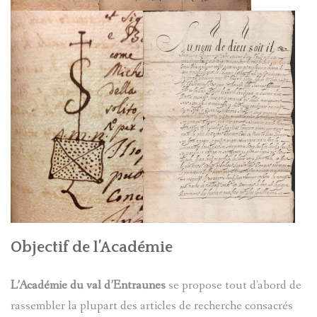
ROVERE
DANS
LE
VAL
D'ENTRA
EN
1838
MAURICE
Objectif de l’Académie
COLONEL
L’Académie du val d’Entraunes
se propose tout d'abord de
ALIAS
rassembler la plupart des articles de recherche consacrés