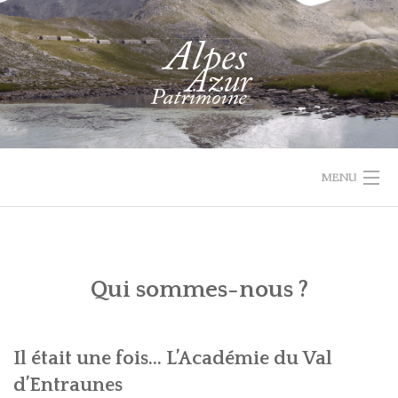
Skip
to
content
MENU
1732 VAL
PROJET
ACTUALIT
ACCUEIL
RECHERCHER
PARCOURIR
D'ENTRAUNES
LEADER
Qui sommes-nous ?
QUI
LES
SOMMES-
NOUS
COLLECTIONS
?
Il était une fois... L’Académie du Val
d’Entraunes
RECHERCHE
ASPECTS
LES