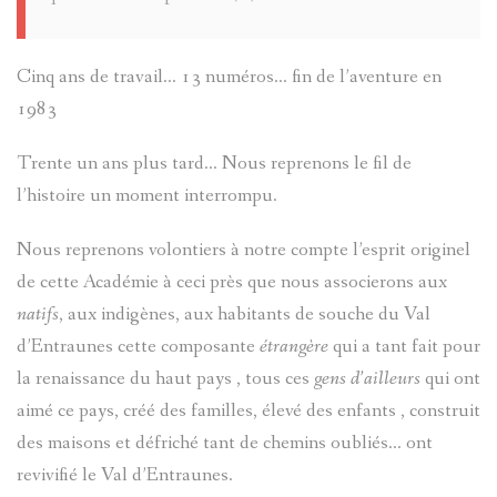
FABRE
SOLANGE
Cinq ans de travail… 13 numéros… fin de l’aventure en
LANGUILL
MOULINS
1983
Trente un ans plus tard... Nous reprenons le fil de
BRIÈRE
PIERRES-
l’histoire un moment interrompu.
AD.
GRAVEES
Nous reprenons volontiers à notre compte l’esprit originel
de cette Académie à ceci près que nous associerons aux
SYLVIE
REFUGES
natifs
, aux indigènes, aux habitants de souche du Val
PRETTE
d’Entraunes cette composante
étrangère
qui a tant fait pour
SIGNATU
la renaissance du haut pays , tous ces
gens d’ailleurs
qui ont
MARIE-
aimé ce pays, créé des familles, élevé des enfants , construit
LES
des maisons et défriché tant de chemins oubliés... ont
RENÉE
revivifié le Val d’Entraunes.
TARASQU