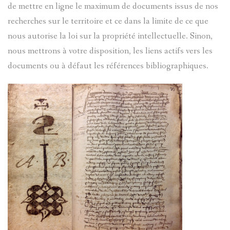
TÊTES
de mettre en ligne le maximum de documents issus de nos
recherches sur le territoire et ce dans la limite de ce que
ANTHROP
nous autorise la loi sur la propriété intellectuelle. Sinon,
nous mettrons à votre disposition, les liens actifs vers les
UNIVERSI
documents ou à défaut les références bibliographiques.
POPULAIR
FABRIQU
LE
VOYAGE
DE
CLEMENT