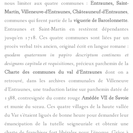
nous limiter aux quatre communes :
Entraunes, Saint-
Martin, Villeneuve-d'Entraunes, Châteauneuf-d'Entraunes
,
communes qui firent partie de la
viguerie de Barcelonnette
.
Entraunes et Saint-Martin en restèrent dépendantes
jusqu’en 1718. Ces quatre communes sont liées par un
procès verbal très ancien, original écrit en langue romane :
quodam quaternum in papiro descriptum continens et
designans capitula et requisitiones
, précieux parchemin de la
Charte des communes du val d’Entraunes
dont on a
retrouvé, dans les archives communales de Villeneuve
d’Entraunes, une traduction latine sur parchemin datée de
1388, contresignée du comte rouge
Amédée VII de Savoie
et munie du sceau. Ces quatre villages de la haute vallée
du Var s’étaient ligués de bonne heure pour demander leur
émancipation de la tutelle seigneuriale et obtenir une
charte de franchises fort libérales pour l’époque. Grâce à