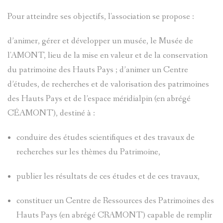
TOCHE
CROIX
D'ENTRA
Pour atteindre ses objectifs, l'association se propose :
DE
ENTRAUN
ANDRÉ
CHATEAU
d’animer, gérer et développer un musée, le Musée de
LA
l'AMONT, lieu de la mise en valeur et de la conservation
SINET
D-
CHATEAU
du patrimoine des Hauts Pays ; d’animer un Centre
PASSION
ENTRAUN
DENTRAU
d’études, de recherches et de valorisation des patrimoines
MEGEVAN
des Hauts Pays et de l’espace méridialpin (en abrégé
EXORCIS
MARC-
LE
GUILLAU
CÉAMONT), destiné à :
PIERRE
FOULAIS
VAL
conduire des études scientifiques et des travaux de
SAINT-
recherches sur les thèmes du Patrimoine,
D'ENTRA
MICHEL
INSTITUT
MARTIN-
publier les résultats de ces études et de ces travaux,
LE
CHATEAU
D'ENTRA
LE
constituer un Centre de Ressources des Patrimoines des
MONNIER
DENTRAU
Hauts Pays (en abrégé CRAMONT) capable de remplir
JOURNAL