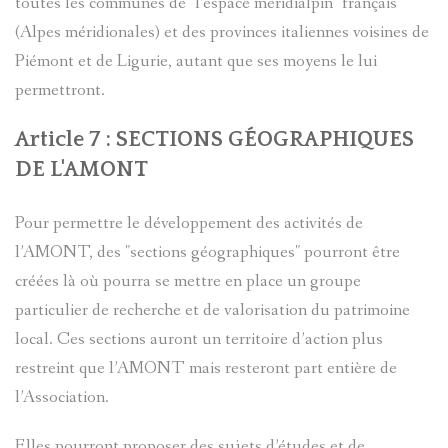
toutes les communes de "l’espace méridialpin" français
ANONYME
SAPIN
(Alpes méridionales) et des provinces italiennes voisines de
Piémont et de Ligurie, autant que ses moyens le lui
TÊTES
permettront.
ANTHROP
Article 7 : SECTIONS GÉOGRAPHIQUES
DE L'AMONT
UNIVERSI
Pour permettre le développement des activités de
POPULAIR
l’AMONT, des "sections géographiques" pourront être
créées là où pourra se mettre en place un groupe
FABRIQU
particulier de recherche et de valorisation du patrimoine
local. Ces sections auront un territoire d’action plus
LE
restreint que l’AMONT mais resteront part entière de
l’Association.
VOYAGE
Elles pourront proposer des sujets d’études et de