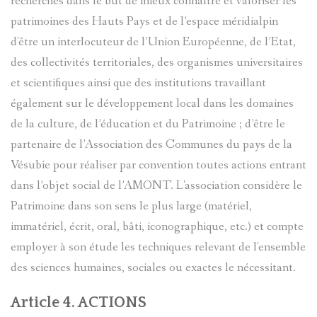
recherches dans le but de mieux connaître et valoriser les
(PAGE
patrimoines des Hauts Pays et de l’espace méridialpin
PATRIMOI
LES
ALEXIS
d'être un interlocuteur de l’Union Européenne, de l’Etat,
EN
CIVIL
des collectivités territoriales, des organismes universitaires
ARTISTES
MOSSA
CONSTRU
et scientifiques ainsi que des institutions travaillant
ET
GÉNÉALO
également sur le développement local dans les domaines
GUSTAV-
de la culture, de l’éducation et du Patrimoine ; d’être le
LE
EVÈNEME
ADOLF
ENTRAUN
partenaire de l’Association des Communes du pays de la
VAL
Vésubie pour réaliser par convention toutes actions entrant
ET
MOSSA
SAINT-
dans l’objet social de l’AMONT. L'association considère le
D`ENTRA
FAITS
Patrimoine dans son sens le plus large (matériel,
JEAN
MARTIN-
immatériel, écrit, oral, bâti, iconographique, etc.) et compte
THÉMATI
DIVERS
BENITIER
employer à son étude les techniques relevant de l'ensemble
TOCHE
D'ENTRA
des sciences humaines, sociales ou exactes le nécessitant.
ARCHIVE
BLOCKHA
VILLENEU
SUZANNE
VILLENEU
Article 4. ACTIONS
D'ENTRA