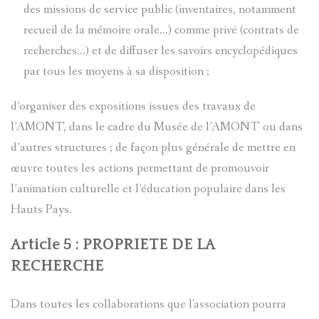
des missions de service public (inventaires, notamment
JAMES
DE
recueil de la mémoire orale…) comme privé (contrats de
recherches…) et de diffuser les savoirs encyclopédiques
BRIANÇO
CÉSAIRE
par tous les moyens à sa disposition ;
FABRE
SOLANGE
d’organiser des expositions issues des travaux de
l’AMONT, dans le cadre du Musée de l’AMONT ou dans
LANGUILL
MOULINS
d’autres structures ; de façon plus générale de mettre en
œuvre toutes les actions permettant de promouvoir
BRIÈRE
PIERRES-
l’animation culturelle et l’éducation populaire dans les
AD.
GRAVEES
Hauts Pays.
Article 5 : PROPRIETE DE LA
SYLVIE
REFUGES
RECHERCHE
PRETTE
SIGNATU
Dans toutes les collaborations que l'association pourra