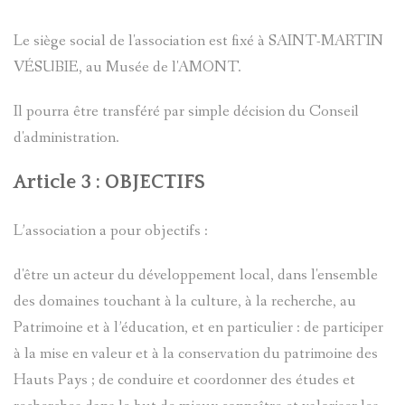
CARTES
VISITES
PLANS
D'ENTRA
Le siège social de l'association est fixé à SAINT-MARTIN
CHÂTEAU
VÉSUBIE, au Musée de l'AMONT.
PASTORAL
LOU
D`ENTRA
CADASTR
VILLENE
Il pourra être transféré par simple décision du Conseil
DANS
LANTERN
D'ENTRA
d'administration.
HAMEAU
LE
Article 3 : OBJECTIFS
CONTES
PÉRIPHÉR
CHÂTEAU
VAL
L’association a pour objectifs :
ET
D'ENTRA
D'ENTRA
LÉGENDE
d'être un acteur du développement local, dans l'ensemble
BANTE
PATRIMOI
des domaines touchant à la culture, à la recherche, au
DU
Patrimoine et à l’éducation, et en particulier : de participer
ARCHITE
LES
à la mise en valeur et à la conservation du patrimoine des
VAL
Hauts Pays ; de conduire et coordonner des études et
MILITAIR
TOURRÈS
D'ENTRA