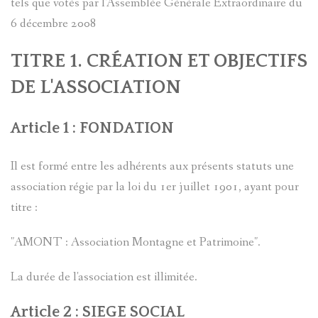
tels que votés par l'Assemblée Générale Extraordinaire du
?
6 décembre 2008
AVANCÉE
TITRE 1. CRÉATION ET OBJECTIFS
ASPECTS
LES
DE L'ASSOCIATION
LINGUIST
SOBRIQU
Article 1 : FONDATION
BIBLIOGR
LE
ENTRAUN
Il est formé entre les adhérents aux présents statuts une
DES
PARLER
SAINT-
association régie par la loi du 1er juillet 1901, ayant pour
ENTRAUN
D'ENTRA
titre :
MARTIN-
:
"AMONT : Association Montagne et Patrimoine".
PATRIMOI
D'ENTRA
PATRIMOI
ENTRAUN
L'
ENTROU
DES
ARCHITE
La durée de l'association est illimitée.
VILLENEU
SAINT-
ENTRAUN
TOPONYM
RELIGIEU
TOPOGRA
Article 2 : SIEGE SOCIAL
D`ENTRA
MARTIN