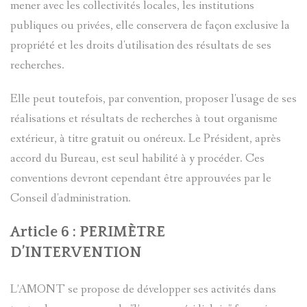
MARIE-
mener avec les collectivités locales, les institutions
LES
publiques ou privées, elle conservera de façon exclusive la
RENÉE
propriété et les droits d'utilisation des résultats de ses
TARASQU
recherches.
BARRE
DE
Elle peut toutefois, par convention, proposer l'usage de ses
LUCARELL
VILLENE
réalisations et résultats de recherches à tout organisme
extérieur, à titre gratuit ou onéreux. Le Président, après
JOSEPH
D'ENTRA
accord du Bureau, est seul habilité à y procéder. Ces
Serg
(1893-
conventions devront cependant être approuvées par le
Goracci
Conseil d'administration.
1972)
Article 6 : PERIMÈTRE
LÉCUYER
MACARIO
D’INTERVENTION
JACQUES
PAUL
L’AMONT se propose de développer ses activités dans
ALIAS