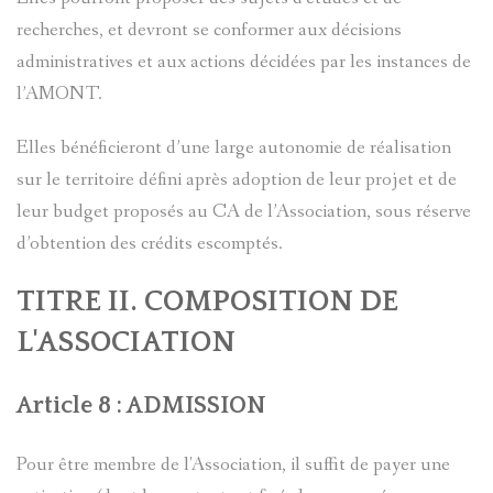
DE
recherches, et devront se conformer aux décisions
CLEMENT
administratives et aux actions décidées par les instances de
l’AMONT.
ROVERE
Elles bénéficieront d’une large autonomie de réalisation
DANS
sur le territoire défini après adoption de leur projet et de
LE
leur budget proposés au CA de l’Association, sous réserve
d’obtention des crédits escomptés.
VAL
TITRE II. COMPOSITION DE
D'ENTRA
L'ASSOCIATION
EN
1838
Article 8 : ADMISSION
Pour être membre de l'Association, il suffit de payer une
MAURICE