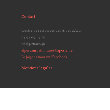
Contact
Centre de ressources des Alpes d'Azur
04.93.05.13.25
06.63.26.02.46
alpesazurpatrimoine@laposte.net
Rejoignez nous sur Facebook
Mentions légales