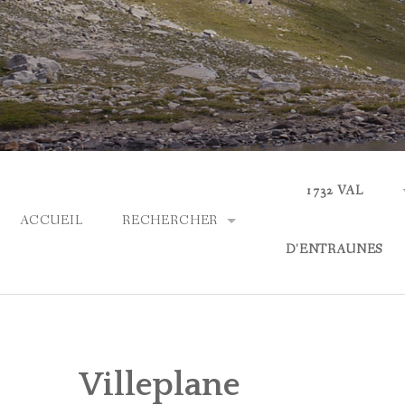
Skip
to
content
1732 VAL
ACCUEIL
RECHERCHER
D'ENTRAUNES
PARCOURIR LES COLLECTIONS
ACTUALITÉS
RECHERCHE AVANCÉE
QUI SOMMES-NOUS
Villeplane
ASPECTS LINGUIS