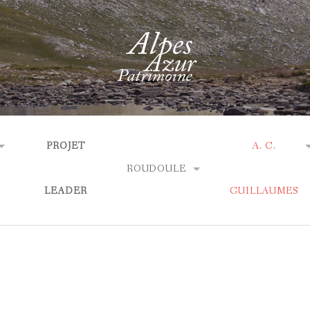
PROJET
A. C.
ROUDOULE
LEADER
GUILLAUMES
ACTUALITÉS
ACTUALITÉS
AGENDA
 ?
QUI SOMMES-N
EXPOSITIONS
LES EXPOSITIO
TIQUES
LES SOBRIQUETS
BIBLIOGRAPHI
ACCÈS & OUVERTURE
EXPOSITIONS 