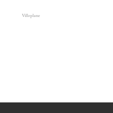
BIBLIOGRAPHIE D
Villeplane
PATRIMOINE DES 
CARTES
LOU LANTERNIN
CONTES ET LÉGEN
LES ARTISTES ET 
THÉMATIQUES