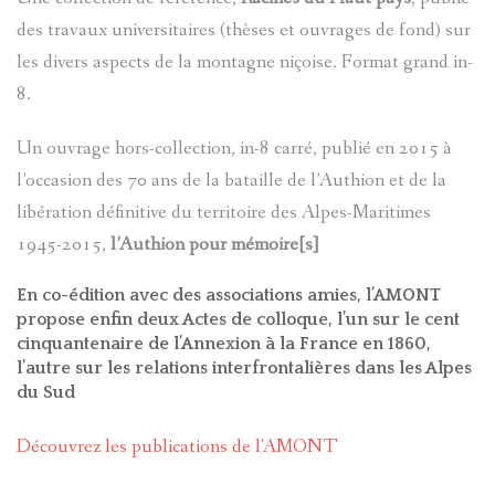
des travaux universitaires (thèses et ouvrages de fond) sur
CARTES
VISITES
PLANS
D'ENTRA
les divers aspects de la montagne niçoise. Format grand in-
CHÂTEAU
8.
PASTORAL
LOU
D`ENTRA
CADASTR
VILLENE
Un ouvrage hors-collection, in-8 carré, publié en 2015 à
DANS
LANTERN
D'ENTRA
l’occasion des 70 ans de la bataille de l’Authion et de la
HAMEAU
LE
libération définitive du territoire des Alpes-Maritimes
CONTES
PÉRIPHÉR
CHÂTEAU
1945-2015,
l’Authion pour mémoire[s]
VAL
ET
D'ENTRA
En co-édition avec des associations amies, l’AMONT
D'ENTRA
propose enfin deux Actes de colloque, l’un sur le cent
LÉGENDE
cinquantenaire de l’Annexion à la France en 1860,
BANTE
PATRIMOI
l’autre sur les relations interfrontalières dans les Alpes
DU
du Sud
ARCHITE
LES
VAL
Découvrez les publications de l'AMONT
MILITAIR
TOURRÈS
D'ENTRA