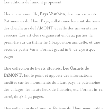
Les éditions de l'amont proposent
?
AVANCÉE
Une revue annuelle,
Pays Vésubien
, devenue en 2006
ASPECTS
LES
Patrimoines du Haut Pays, collationne les contributions
des chercheurs de l'AMONT et celle des universitaires
LINGUIST
SOBRIQU
associés. Les articles s'organisent en deux parties, la
première sur un thème lié à l'exposition annuelle, et une
BIBLIOGR
LE
ENTRAUN
seconde partie Varia. Format grand in-8, de 250 à 400
pages.
DES
PARLER
SAINT-
ENTRAUN
D'ENTRA
Une collection de livrets illustrés,
Les Carnets de
MARTIN-
l'AMONT
, fait le point et apporte des informations
:
inédites sur les monuments du Haut pays, le patrimoine
PATRIMOI
D'ENTRA
PATRIMOI
ENTRAUN
des villages, les hauts lieux de l'histoire, etc. Format in-12
L'
ENTROU
DES
ARCHITE
carré, de 48 à 94 pages.
VILLENEU
SAINT-
ENTRAUN
TOPONYM
RELIGIEU
TOPOGRA
Une collection de référence,
Racines du Haut pays
, publie
D`ENTRA
MARTIN