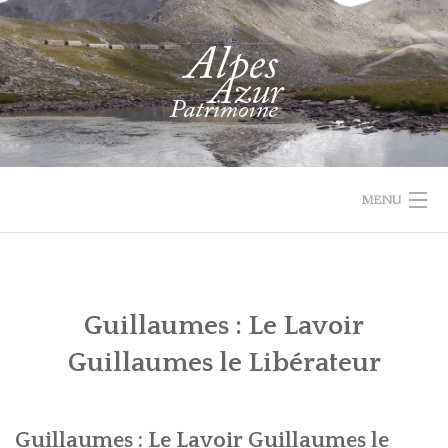
Skip
to
content
MENU
1732 VAL
PROJET
ACTUALIT
ACCUEIL
RECHERCHER
PARCOURIR
D'ENTRAUNES
LEADER
Guillaumes : Le Lavoir
LES
QUI
Guillaumes le Libérateur
COLLECTIONS
SOMMES-
NOUS
RECHERCHE
Guillaumes : Le Lavoir Guillaumes le