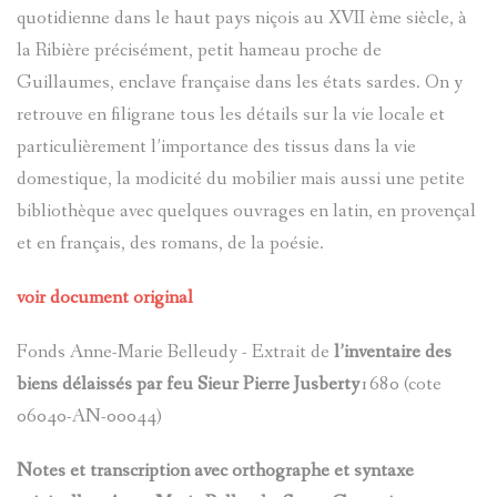
quotidienne dans le haut pays niçois au XVII ème siècle, à
LOU
CADASTR
la Ribière précisément, petit hameau proche de
VISITES
D'ENTRA
CHÂTEAU
Guillaumes, enclave française dans les états sardes. On y
LANTERN
PASTORAL
retrouve en filigrane tous les détails sur la vie locale et
D`ENTRA
VILLENE
particulièrement l’importance des tissus dans la vie
DANS
CONTES
D'ENTRA
domestique, la modicité du mobilier mais aussi une petite
HAMEAU
LE
bibliothèque avec quelques ouvrages en latin, en provençal
ET
PÉRIPHÉR
CHÂTEAU
et en français, des romans, de la poésie.
VAL
LÉGENDE
D'ENTRA
voir document original
D'ENTRA
DU
Fonds Anne-Marie Belleudy - Extrait de
l’inventaire des
BANTE
VAL
PATRIMOI
biens délaissés par feu Sieur Pierre Jusberty
1680 (cote
D'ENTRA
06040-AN-00044)
ARCHITE
LES
MILITAIR
Notes et transcription avec orthographe et syntaxe
TOURRÈS
LES
ALEXIS