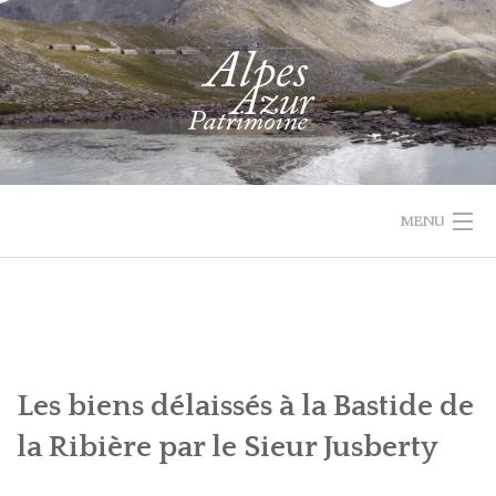
Skip
to
content
MENU
1732 VAL
PROJET
ACTUALIT
ACCUEIL
RECHERCHER
PARCOURIR
D'ENTRAUNES
LEADER
LES
QUI
Les biens délaissés à la Bastide de
COLLECTIONS
SOMMES-
la Ribière par le Sieur Jusberty
NOUS
RECHERCHE