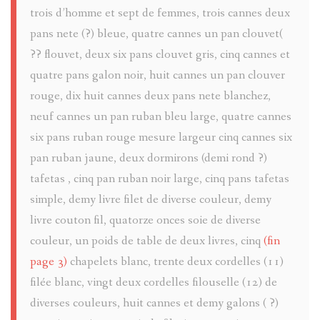
trois d’homme et sept de femmes, trois cannes deux
ROVERE
pans nete (?) bleue, quatre cannes un pan clouvet(
DANS
?? flouvet, deux six pans clouvet gris, cinq cannes et
quatre pans galon noir, huit cannes un pan clouver
LE
rouge, dix huit cannes deux pans nete blanchez,
neuf cannes un pan ruban bleu large, quatre cannes
VAL
six pans ruban rouge mesure largeur cinq cannes six
D'ENTRA
pan ruban jaune, deux dormirons (demi rond ?)
tafetas , cinq pan ruban noir large, cinq pans tafetas
EN
simple, demy livre filet de diverse couleur, demy
1838
livre couton fil, quatorze onces soie de diverse
couleur, un poids de table de deux livres, cinq
(fin
MAURICE
page 3)
chapelets blanc, trente deux cordelles (11)
filée blanc, vingt deux cordelles filouselle (12) de
COLONEL
diverses couleurs, huit cannes et demy galons ( ?)