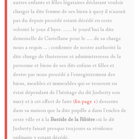
ANDRÉ
autres enfants et filles légataires déclarant vouloir
D'ENTRA
LA
charger la dite femme de ses biens à quoy il n’aurait
SINET
ENTRAUN
pas du depuis procédé estant décédé en ceste
CHATEAU
PASSION
volonté le jour d’hyer. ....... le jourd’hui la dite
CHATEAU
MEGEVAN
D-
demoiselle de Castellane pour le ..... de sa charge
DENTRAU
EXORCIS
nous a requis ... ; confirmée de nostre authorité la
MARC-
ENTRAUN
GUILLAU
dite charge de thuteresse et administreresse de la
PIERRE
FOULAIS
personne et biens de ses dits enfans et filles et
LE
SAINT-
destre par nous procédé à l’enregistrement des
MICHEL
INSTITUT
VAL
biens, meubles et immeubles qui se trouvent en
MARTIN-
éstat dépendant de l’héritage du dit Jusberty son
LE
D'ENTRA
LE
mary et à cet effect de faire
(fin page 1
) descente
D'ENTRA
MONNIER
dans sa maison que la dite pupille a dans l’enclos de
JOURNAL
CHATEAU
ceste ville et à la
Bastide de la Ribière
où le dit
JAMES
DE
Jusberty faisait presque toujours sa résidence
DENTRAU
ordinaire y estant décédé.