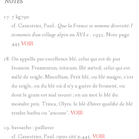
NOTES
7 kg790
cf. Canestrier, Paul .
Que la France se nomme diversité: l'
économie d'un village alpin au XVI e
. 1952. Note page
445
VOIR
On appelle par excellence blé, celui qui est de pur
froment. Frumentun, triticum. Blé méteil, celui qui est
mêlé de seigle. Miscellum. Petit blé, ou blé maigre, c’est
du seigle, ou du blé où il n’y a guère de froment, ou
dont le grain est mal nourri ; en un mot le blé du
moindre prix. Trinca, Olyra. le blé d'hiver qualifié de blé
tendre barbu ou "anoune".
VOIR
bassacho : paillasse
cf. Canestrier, Paul. opus cité p.445.
VOIR