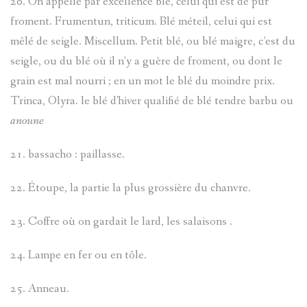
20. On appelle par excellence blé, celui qui est de pur
froment. Frumentun, triticum. Blé méteil, celui qui est
mêlé de seigle. Miscellum. Petit blé, ou blé maigre, c’est du
seigle, ou du blé où il n’y a guère de froment, ou dont le
grain est mal nourri ; en un mot le blé du moindre prix.
Trinca, Olyra. le blé d'hiver qualifié de blé tendre barbu ou
anoune
21. bassacho : paillasse.
22. Étoupe, la partie la plus grossière du chanvre.
23. Coffre où on gardait le lard, les salaisons .
24. Lampe en fer ou en tôle.
25. Anneau.