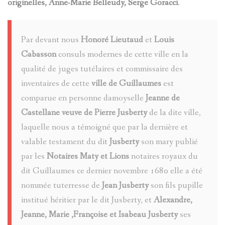
originelles, Anne-Marie Belleudy, Serge Goracci
.
(PAGE
ARTISTES
MOSSA
PATRIMOI
EN
ET
Par devant nous
Honoré Lieutaud
et
Louis
CIVIL
GUSTAV-
Cabasson
consuls modernes de cette ville en la
CONSTRU
LE
ADOLF
qualité de juges tutélaires et commissaire des
GÉNÉALO
VAL
inventaires de cette
ville de Guillaumes
est
MOSSA
comparue en personne damoyselle
Jeanne de
EVÈNEME
ENTRAUN
D`ENTRA
Castellane veuve de Pierre Jusberty
de la dite ville,
JEAN
ET
laquelle nous a témoigné que par la dernière et
SAINT-
THÉMATI
BENITIER
valable testament du dit
Jusberty
son mary publié
TOCHE
FAITS
MARTIN-
par les
Notaires Maty et Lions
notaires royaux du
BLOCKHA
DIVERS
dit Guillaumes ce dernier novembre 1680 elle a été
SUZANNE
D'ENTRA
nommée tuterresse de
Jean Jusberty
son fils pupille
ARCHIVE
TOCHE
CROIX
VILLENEU
institué héritier par le dit Jusberty, et
Alexandre,
VILLENEU
Jeanne, Marie ,Françoise et Isabeau Jusberty
ses
DE
D'ENTRA