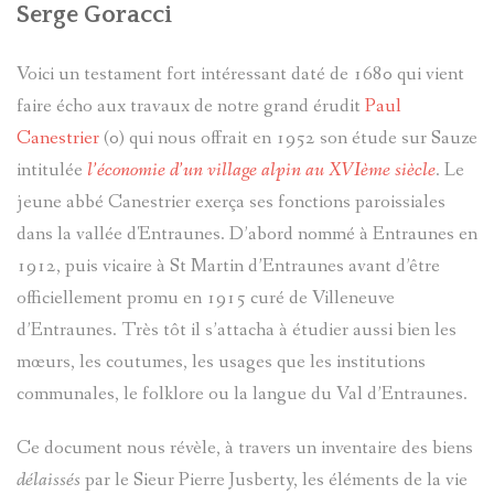
Serge Goracci
?
AVANCÉE
Voici un testament fort intéressant daté de 1680 qui vient
ASPECTS
LES
faire écho aux travaux de notre grand érudit
Paul
Canestrier
(0) qui nous offrait en 1952 son étude sur Sauze
LINGUIST
SOBRIQU
intitulée
l’économie d’un village alpin au XVIème siècle
. Le
jeune abbé Canestrier exerça ses fonctions paroissiales
BIBLIOGR
LE
ENTRAUN
dans la vallée d'Entraunes. D’abord nommé à Entraunes en
DES
PARLER
1912, puis vicaire à St Martin d’Entraunes avant d’être
SAINT-
officiellement promu en 1915 curé de Villeneuve
ENTRAUN
D'ENTRA
MARTIN-
d’Entraunes. Très tôt il s’attacha à étudier aussi bien les
:
mœurs, les coutumes, les usages que les institutions
PATRIMOI
D'ENTRA
PATRIMOI
ENTRAUN
DES
communales, le folklore ou la langue du Val d’Entraunes.
L'
ENTROU
ENTRAUN
ARCHITE
VILLENEU
SAINT-
Ce document nous révèle, à travers un inventaire des biens
CARTES
PLANS
TOPONYM
RELIGIEU
TOPOGRA
délaissés
par le Sieur Pierre Jusberty, les éléments de la vie
D`ENTRA
MARTIN