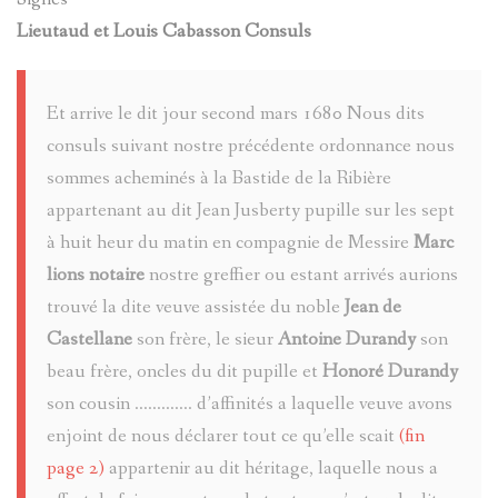
TARASQU
Lieutaud et Louis Cabasson Consuls
BARRE
DE
LUCARELL
VILLENE
Et arrive le dit jour second mars 1680 Nous dits
consuls suivant nostre précédente ordonnance nous
JOSEPH
D'ENTRA
sommes acheminés à la Bastide de la Ribière
Serg
(1893-
appartenant au dit Jean Jusberty pupille sur les sept
Goracci
à huit heur du matin en compagnie de Messire
Marc
1972)
lions notaire
nostre greffier ou estant arrivés aurions
trouvé la dite veuve assistée du noble
Jean de
LÉCUYER
MACARIO
Castellane
son frère, le sieur
Antoine Durandy
son
JACQUES
PAUL
beau frère, oncles du dit pupille et
Honoré Durandy
son cousin ............. d’affinités a laquelle veuve avons
ALIAS
enjoint de nous déclarer tout ce qu’elle scait
(fin
ANONYME
SAPIN
page 2)
appartenir au dit héritage, laquelle nous a