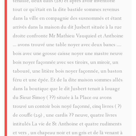
tenaille, deux dails (28) et après avoir inventorié
tout ce qu’était en la dite bastide sommes revenus
dans la ville en compagnie des susnommés et étant
arrivés dans la maison du dit Jusbert située à la rue
droite confronte Mr Mathieu Vauquied et Anthoine
... avons trouvé une table noyer avec deux bancs ....
bois avec une grosse caisse noyer une mastre neuve
bois noyer façonnée avec ses tiroirs, un miroir, un
tabouré, une litière bois noyer façonnée, un baston
féru et une épée. Et de la dite maison sommes allés
dans la boutique que le dit Jusbert tenait à louage
du Sieur Simoy ( ??) située à la Place ou avons
trouvé un contoir bois noyé façonné, cinq livres ( ?)
de couffe (29) , une cardis ?? neuve, quatre livres
intitulés La vie de St Anthoine et quatre rudiments
et vers , un chapeau noir et un gris et de là venant à