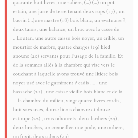
quarante huit livres, une salière, (...) (...) un pot
estain, une jarre de terre tenant deux rups (17) , un
bassin (...)une mastre (18) bois blanc, un evatuaire ?,
deux tamis, une balance, un broc avec la casse de
...Loutan, une autre caisse bois noyer, un crible, un
mourtier de marbre, quatre charges (19) bled
anoune (20) servants pour l’usage de la famille. Et
de la sommes allés à la chambre qui vise vers le
couchant à laquelle avons trouvé une litière bois
noyer usé avec le garniment ? cadis .... , une
bassache (21) , une caisse vieille bois blanc et de là
... la chambre du milieu, vingt quatre livres cordis,
huit sacs usés, douze linois chanvre et douze
estoupe (22) , trois tabourets, deux lardiers (23) ,
deux broches, un cremeillée une poile, une oulière,
un fugit, deux calens (24)