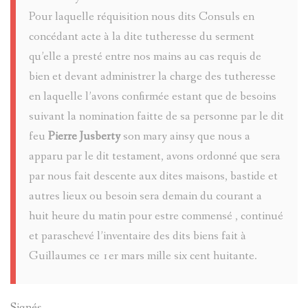
BRIANÇO
CÉSAIRE
Pour laquelle réquisition nous dits Consuls en
concédant acte à la dite tutheresse du serment
FABRE
SOLANGE
qu’elle a presté entre nos mains au cas requis de
bien et devant administrer la charge des tutheresse
LANGUILL
MOULINS
en laquelle l’avons confirmée estant que de besoins
suivant la nomination faitte de sa personne par le dit
BRIÈRE
PIERRES-
feu
Pierre Jusberty
son mary ainsy que nous a
AD.
GRAVEES
apparu par le dit testament, avons ordonné que sera
par nous fait descente aux dites maisons, bastide et
SYLVIE
REFUGES
autres lieux ou besoin sera demain du courant a
huit heure du matin pour estre commensé , continué
PRETTE
et paraschevé l’inventaire des dits biens fait à
SIGNATU
Guillaumes ce 1er mars mille six cent huitante.
MARIE-
LES
RENÉE
Signés