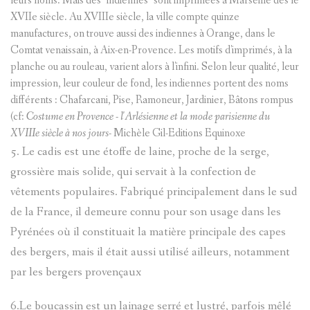
leurs noms. Mais des "indiennes" sont imprimées à Marseille dès le
XVIIe siècle. Au XVIIIe siècle, la ville compte quinze
manufactures, on trouve aussi des indiennes à Orange, dans le
Comtat venaissain, à Aix-en-Provence. Les motifs d'imprimés, à la
planche ou au rouleau, varient alors à l'infini. Selon leur qualité, leur
impression, leur couleur de fond, les indiennes portent des noms
différents : Chafarcani, Pise, Ramoneur, Jardinier, Bâtons rompus
(cf:
Costume en Provence - l'Arlésienne et la mode parisienne du
XVIIIe siècle à nos jours-
Michèle Gil-Editions Equinoxe
5. Le cadis est une étoffe de laine, proche de la serge,
grossière mais solide, qui servait à la confection de
vêtements populaires. Fabriqué principalement dans le sud
de la France, il demeure connu pour son usage dans les
Pyrénées où il constituait la matière principale des capes
des bergers, mais il était aussi utilisé ailleurs, notamment
par les bergers provençaux
6.Le boucassin est un lainage serré et lustré, parfois mêlé