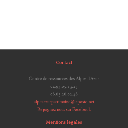
Contact
Centre de ressources des Alpes d'Azur
04.93.05.13.25
06.63.26.02.46
alpesazurpatrimoine@laposte.net
Rejoignez nous sur Facebook
Mentions légales