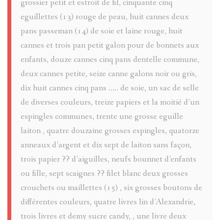
ALIAS
grossier petit et estroit de fil, cinquante cinq
eguillettes (13) rouge de peau, huit cannes deux
COLMAR
pans passeman (14) de soie et laine rouge, huit
cannes et trois pan petit galon pour de bonnets aux
enfants, douze cannes cinq pans dentelle commune,
deux cannes petite, seize canne galons noir ou gris,
dix huit cannes cinq pans ..... de soie, un sac de selle
de diverses couleurs, treize papiers et la moitié d’un
espingles communes, trente une grosse eguille
laiton , quatre douzaine grosses espingles, quatorze
anneaux d’argent et dix sept de laiton sans façon,
trois papier ?? d’aiguilles, neufs bounnet d’enfants
ou fille, sept scaignes ?? filet blanc deux grosses
crouchets ou maillettes (15) , six grosses boutons de
différentes couleurs, quatre livres lin d’Alexandrie,
trois livres et demy sucre candy, , une livre deux