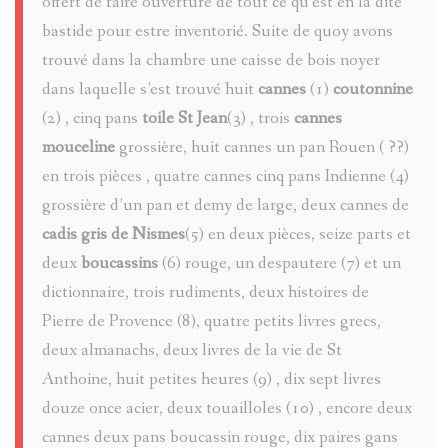
offert de faire ouverture de tout ce qu’est en la dite
TÊTES
bastide pour estre inventorié. Suite de quoy avons
trouvé dans la chambre une caisse de bois noyer
ANTHROP
dans laquelle s’est trouvé huit
cannes
(1)
coutonnine
(2) , cinq pans
toile St Jean
(3) , trois
cannes
UNIVERSI
mouceline
grossière, huit cannes un pan Rouen ( ??)
POPULAIR
en trois pièces , quatre cannes cinq pans Indienne (4)
grossière d’un pan et demy de large, deux cannes de
cadis gris de Nismes
(5) en deux pièces, seize parts et
FABRIQU
deux
boucassins
(6) rouge, un despautere (7) et un
dictionnaire, trois rudiments, deux histoires de
LE
Pierre de Provence (8), quatre petits livres grecs,
VOYAGE
deux almanachs, deux livres de la vie de St
Anthoine, huit petites heures (9) , dix sept livres
DE
douze once acier, deux touailloles (10) , encore deux
CLEMENT
cannes deux pans boucassin rouge, dix paires gans