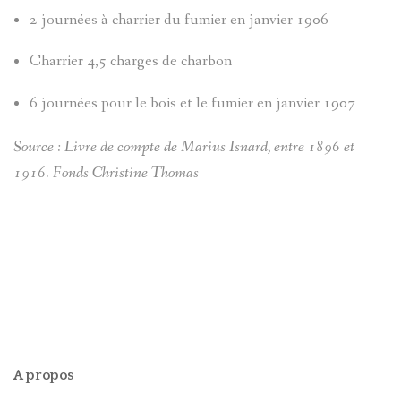
2 journées à charrier du fumier en janvier 1906
JAMES
DE
Charrier 4,5 charges de charbon
BRIANÇO
CÉSAIRE
6 journées pour le bois et le fumier en janvier 1907
FABRE
SOLANGE
Source : Livre de compte de Marius Isnard, entre 1896 et
LANGUILL
MOULINS
1916. Fonds Christine Thomas
BRIÈRE
PIERRES-
AD.
GRAVEES
SYLVIE
REFUGES
PRETTE
SIGNATU
A propos