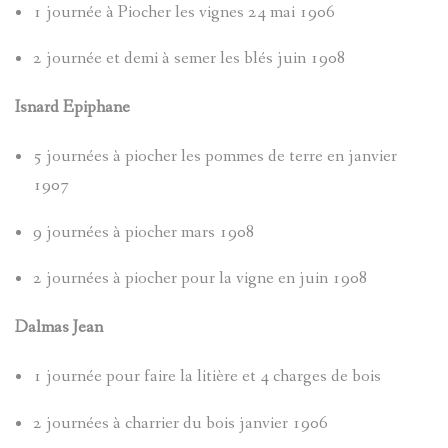
TOCHE
CROIX
D'ENTRA
1 journée à Piocher les vignes 24 mai 1906
DE
ENTRAUN
2 journée et demi à semer les blés juin 1908
ANDRÉ
CHATEAU
LA
Isnard Epiphane
SINET
D-
CHATEAU
PASSION
5 journées à piocher les pommes de terre en janvier
ENTRAUN
DENTRAU
MEGEVAN
1907
EXORCIS
MARC-
LE
GUILLAU
9 journées à piocher mars 1908
PIERRE
FOULAIS
VAL
2 journées à piocher pour la vigne en juin 1908
SAINT-
D'ENTRA
Dalmas Jean
MICHEL
INSTITUT
MARTIN-
LE
CHATEAU
D'ENTRA
1 journée pour faire la litière et 4 charges de bois
LE
MONNIER
DENTRAU
2 journées à charrier du bois janvier 1906
JOURNAL