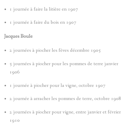
1 journée à faire la litière en 1907
CARTES
VISITES
PLANS
D'ENTRA
CHÂTEAU
1 journée à faire du bois en 1907
PASTORAL
LOU
D`ENTRA
CADASTR
VILLENE
Jacques Boule
DANS
LANTERN
D'ENTRA
HAMEAU
2 journées à piocher les fèves décembre 1905
LE
CONTES
PÉRIPHÉR
CHÂTEAU
5 journées à piocher pour les pommes de terre janvier
VAL
1906
ET
D'ENTRA
D'ENTRA
1 journée à piocher pour la vigne, octobre 1907
LÉGENDE
BANTE
PATRIMOI
2 journée à arracher les pommes de terre, octobre 1908
DU
ARCHITE
LES
2 journées à piocher pour vigne, entre janvier et février
VAL
1910
MILITAIR
TOURRÈS
D'ENTRA