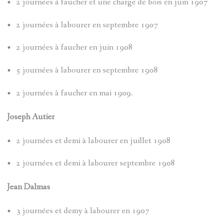
2 journées à faucher et une charge de bois en juin 1907
?
AVANCÉE
2 journées à labourer en septembre 1907
ASPECTS
LES
2 journées à faucher en juin 1908
LINGUIST
SOBRIQU
5 journées à labourer en septembre 1908
2 journées à faucher en mai 1909.
BIBLIOGR
LE
ENTRAUN
DES
PARLER
Joseph Autier
SAINT-
ENTRAUN
D'ENTRA
2 journées et demi à labourer en juillet 1908
MARTIN-
:
2 journées et demi à labourer septembre 1908
PATRIMOI
D'ENTRA
PATRIMOI
ENTRAUN
L'
ENTROU
Jean Dalmas
DES
ARCHITE
VILLENEU
SAINT-
ENTRAUN
TOPONYM
RELIGIEU
TOPOGRA
3 journées et demy à labourer en 1907
D`ENTRA
MARTIN