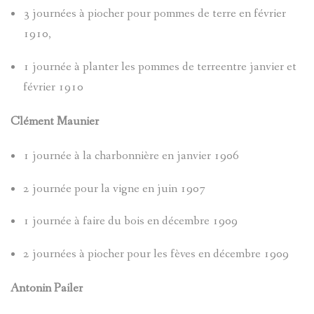
3 journées à piocher pour pommes de terre en février
(PAGE
PATRIMOI
1910,
LES
ALEXIS
EN
CIVIL
1 journée à planter les pommes de terreentre janvier et
ARTISTES
MOSSA
CONSTRU
février 1910
ET
GÉNÉALO
GUSTAV-
Clément Maunier
LE
EVÈNEME
ADOLF
ENTRAUN
1 journée à la charbonnière en janvier 1906
VAL
ET
MOSSA
SAINT-
2 journée pour la vigne en juin 1907
D`ENTRA
FAITS
JEAN
MARTIN-
1 journée à faire du bois en décembre 1909
THÉMATI
DIVERS
BENITIER
TOCHE
D'ENTRA
2 journées à piocher pour les fèves en décembre 1909
ARCHIVE
BLOCKHA
VILLENEU
Antonin Pailer
SUZANNE
VILLENEU
D'ENTRA