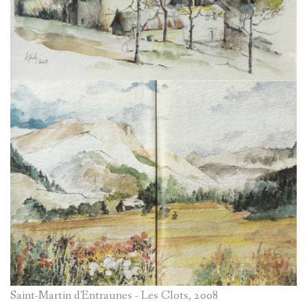
BRIANÇO
MOULINS
SOLANGE
PIERRES-
LANGUILL
GRAVEES
BRIÈRE
REFUGES
AD.
SIGNATU
SYLVIE
LES
PRETTE
TARASQU
MARIE-
DE
Saint-Martin d'Entraunes - Les Clots, 2008