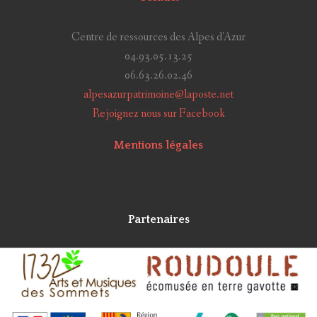
Centre de ressources des Alpes d'Azur
04.93.05.13.25
06.63.26.02.46
alpesazurpatrimoine@laposte.net
Rejoignez nous sur Facebook
Mentions légales
Partenaires
Alpes Azur Patrimoine
Réalisé avec
Grav
et
CollectiveAccess
en 2018 par
Idéesculture