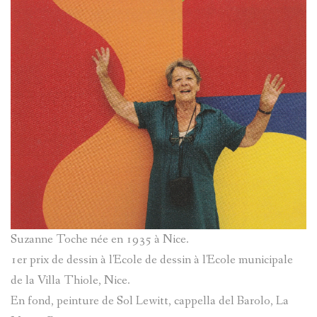
?
AVANCÉE
ASPECTS
LES
LINGUIST
SOBRIQU
BIBLIOGR
LE
ENTRAUN
DES
PARLER
SAINT-
ENTRAUN
D'ENTRA
MARTIN-
:
Suzanne Toche née en 1935 à Nice.
PATRIMOI
D'ENTRA
PATRIMOI
ENTRAUN
1er prix de dessin à l'Ecole de dessin à l'Ecole municipale
L'
ENTROU
DES
ARCHITE
de la Villa Thiole, Nice.
VILLENEU
SAINT-
En fond, peinture de Sol Lewitt, cappella del Barolo, La
ENTRAUN
TOPONYM
RELIGIEU
TOPOGRA
D`ENTRA
MARTIN